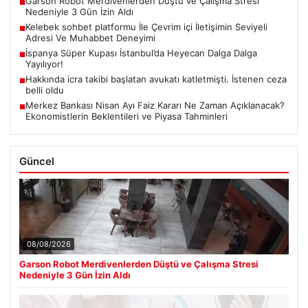
Garson Robot Merdivenlerden Düştü ve Çalışma Stresi
■
Nedeniyle 3 Gün İzin Aldı
Kelebek sohbet platformu İle Çevrim içi İletişimin Seviyeli
■
Adresi Ve Muhabbet Deneyimi
İspanya Süper Kupası İstanbul’da Heyecan Dalga Dalga
■
Yayılıyor!
Hakkında icra takibi başlatan avukatı katletmişti. İstenen ceza
■
belli oldu
Merkez Bankası Nisan Ayı Faiz Kararı Ne Zaman Açıklanacak?
■
Ekonomistlerin Beklentileri ve Piyasa Tahminleri
Güncel
08/08/2026
Garson Robot Merdivenlerden Düştü ve Çalışma Stresi
Nedeniyle 3 Gün İzin Aldı