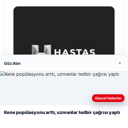
×
Göz Atın
Web sitemizi nasıl kullandığınızı daha iyi anlayabilmek,
deneyiminizi kişiselleştirmek ve geliştirmek amacıyla çerezler
Güncel Haberler
kullanıyoruz.
Çerez Politikamız
Kene popülasyonu arttı, uzmanlar tedbir çağrısı yaptı
Reddet
Kabul Et
Hastaş Beton
26/05/2026