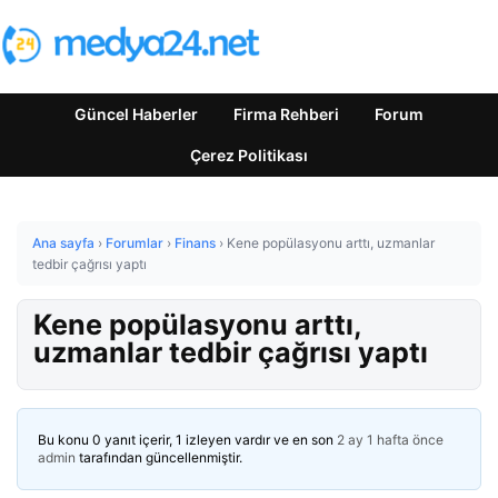
Güncel Haberler
Firma Rehberi
Forum
Çerez Politikası
Ana sayfa
›
Forumlar
›
Finans
›
Kene popülasyonu arttı, uzmanlar
tedbir çağrısı yaptı
Kene popülasyonu arttı,
uzmanlar tedbir çağrısı yaptı
Bu konu 0 yanıt içerir, 1 izleyen vardır ve en son
2 ay 1 hafta önce
admin
tarafından güncellenmiştir.