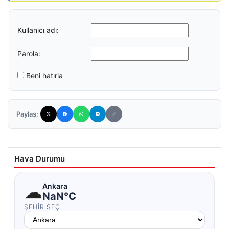
Kullanıcı adı:
Parola:
Beni hatırla
Paylaş:
Hava Durumu
☁
Ankara
NaN°C
ŞEHIR SEÇ