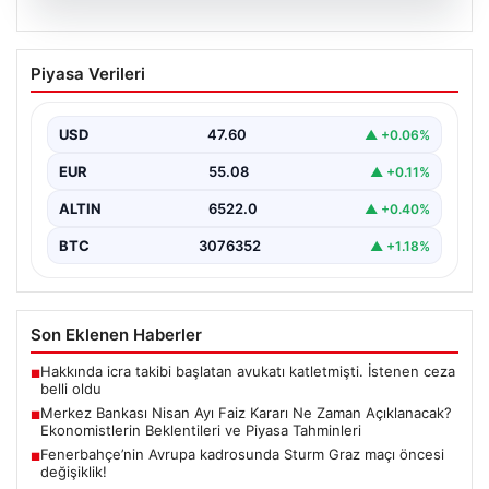
05.08.2026
Merkez Bankası Nisan Ayı Faiz Kararı Ne
Piyasa Verileri
Zaman Açıklanacak? Ekonomistlerin
Beklentileri ve Piyasa Tahminleri
USD
47.60
▲ +0.06%
Türkiye Cumhuriyet Merkez Bankası (TCMB) Para
Politikası Kurulu, Nisan ayı faiz kararını belirlemek
EUR
55.08
▲ +0.11%
üzere…
ALTIN
6522.0
▲ +0.40%
BTC
3076352
▲ +1.18%
Son Eklenen Haberler
Hakkında icra takibi başlatan avukatı katletmişti. İstenen ceza
■
belli oldu
Merkez Bankası Nisan Ayı Faiz Kararı Ne Zaman Açıklanacak?
■
Ekonomistlerin Beklentileri ve Piyasa Tahminleri
Fenerbahçe’nin Avrupa kadrosunda Sturm Graz maçı öncesi
■
değişiklik!