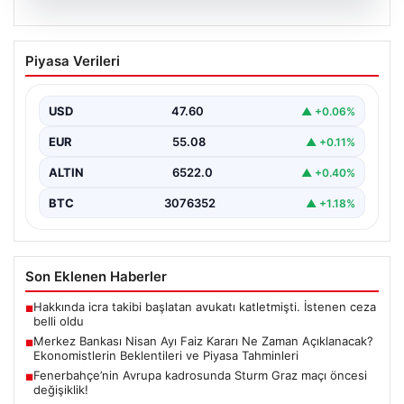
05.08.2026
Merkez Bankası Nisan Ayı Faiz Kararı Ne
Piyasa Verileri
Zaman Açıklanacak? Ekonomistlerin
Beklentileri ve Piyasa Tahminleri
USD
47.60
▲ +0.06%
Türkiye Cumhuriyet Merkez Bankası (TCMB) Para
Politikası Kurulu, Nisan ayı faiz kararını belirlemek
EUR
55.08
▲ +0.11%
üzere…
ALTIN
6522.0
▲ +0.40%
BTC
3076352
▲ +1.18%
Son Eklenen Haberler
Hakkında icra takibi başlatan avukatı katletmişti. İstenen ceza
■
belli oldu
Merkez Bankası Nisan Ayı Faiz Kararı Ne Zaman Açıklanacak?
■
Ekonomistlerin Beklentileri ve Piyasa Tahminleri
Fenerbahçe’nin Avrupa kadrosunda Sturm Graz maçı öncesi
■
değişiklik!