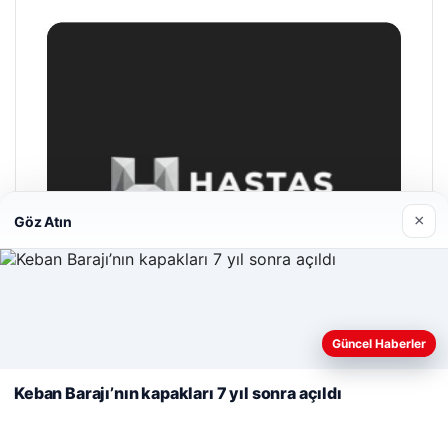
×
Göz Atın
Web sitemizi nasıl kullandığınızı daha iyi anlayabilmek,
deneyiminizi kişiselleştirmek ve geliştirmek amacıyla çerezler
Güncel Haberler
kullanıyoruz.
Çerez Politikamız
Keban Barajı’nın kapakları 7 yıl sonra açıldı
Reddet
Kabul Et
Hastaş Beton
26/05/2026