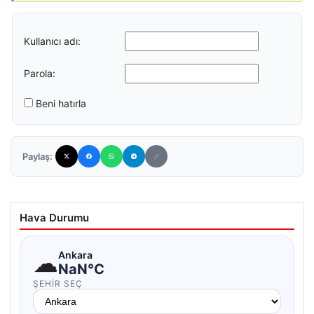
Kullanıcı adı:
Parola:
Beni hatırla
Paylaş:
Hava Durumu
☁
Ankara
NaN°C
ŞEHIR SEÇ