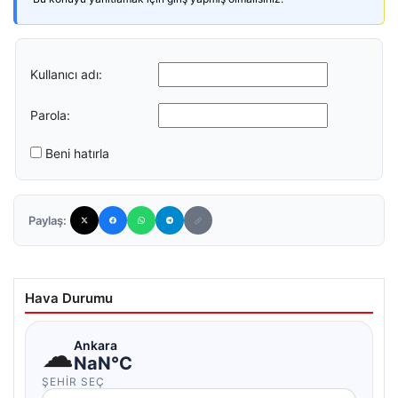
Kullanıcı adı:
Parola:
Beni hatırla
Paylaş:
Hava Durumu
☁
Ankara
NaN°C
ŞEHIR SEÇ