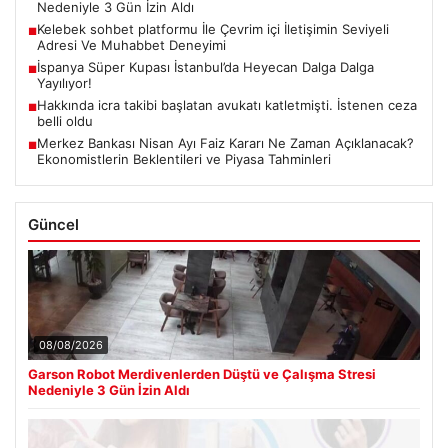
Nedeniyle 3 Gün İzin Aldı
Kelebek sohbet platformu İle Çevrim içi İletişimin Seviyeli
■
Adresi Ve Muhabbet Deneyimi
İspanya Süper Kupası İstanbul’da Heyecan Dalga Dalga
■
Yayılıyor!
Hakkında icra takibi başlatan avukatı katletmişti. İstenen ceza
■
belli oldu
Merkez Bankası Nisan Ayı Faiz Kararı Ne Zaman Açıklanacak?
■
Ekonomistlerin Beklentileri ve Piyasa Tahminleri
Güncel
08/08/2026
Garson Robot Merdivenlerden Düştü ve Çalışma Stresi
Nedeniyle 3 Gün İzin Aldı