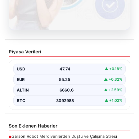
08.08.2026
Kelebek sohbet platformu İle Çevrim içi
Piyasa Verileri
İletişimin Seviyeli Adresi Ve Muhabbet
Deneyimi
USD
47.74
▲ +0.18%
İnternet dünyasında kullanıcıların güvenli bir tarzda
iletişim oluşturması ciddi bir önem taşımaktadır. Halen
EUR
55.25
▲ +0.32%
birçok…
ALTIN
6660.6
▲ +2.59%
BTC
3092988
▲ +1.02%
Son Eklenen Haberler
Garson Robot Merdivenlerden Düştü ve Çalışma Stresi
■