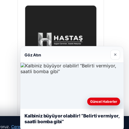
×
Göz Atın
Hastaş Beton
26/05/2026
Güncel Haberler
Kalbiniz büyüyor olabilir! “Belirti vermiyor,
saatli bomba gibi”
ıyoruz.
Çerez Politikamız
Reddet
Kabul Et