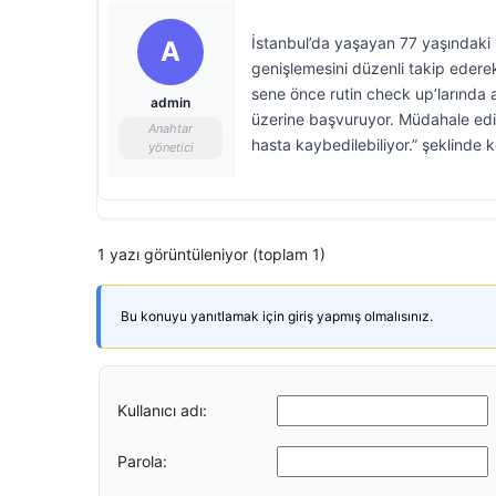
İstanbul’da yaşayan 77 yaşındaki Ü
A
genişlemesini düzenli takip ederek
sene önce rutin check up’larında a
admin
üzerine başvuruyor. Müdahale edi
Anahtar
hasta kaybedilebiliyor.” şeklinde 
yönetici
1 yazı görüntüleniyor (toplam 1)
Bu konuyu yanıtlamak için giriş yapmış olmalısınız.
Kullanıcı adı:
Parola: