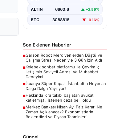
güvenli bir tarzda iletişim
oluşturması ciddi bir önem
ALTIN
6660.6
▲ +2.59%
taşımaktadır. Halen birçok…
BTC
3088818
▼ -0.16%
Son Eklenen Haberler
Garson Robot Merdivenlerden Düştü ve
■
Çalışma Stresi Nedeniyle 3 Gün İzin Aldı
Kelebek sohbet platformu İle Çevrim içi
■
İletişimin Seviyeli Adresi Ve Muhabbet
Deneyimi
İspanya Süper Kupası İstanbul’da Heyecan
■
Dalga Dalga Yayılıyor!
Hakkında icra takibi başlatan avukatı
■
katletmişti. İstenen ceza belli oldu
Merkez Bankası Nisan Ayı Faiz Kararı Ne
■
Zaman Açıklanacak? Ekonomistlerin
Beklentileri ve Piyasa Tahminleri
Güncel