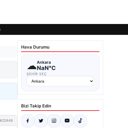
ı
Hava Durumu
☁
Ankara
NaN°C
ŞEHIR SEÇ
Bizi Takip Edin
#22449