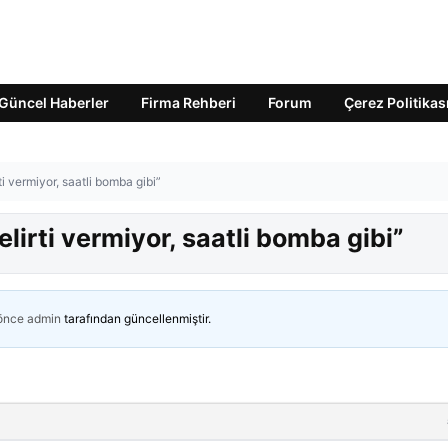
Güncel Haberler
Firma Rehberi
Forum
Çerez Politikas
ti vermiyor, saatli bomba gibi”
elirti vermiyor, saatli bomba gibi”
 önce
admin
tarafından güncellenmiştir.