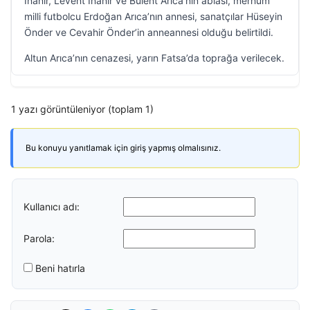
İnanır, Levent İnanır ve Bülent Arıca’nın ablası, merhum
milli futbolcu Erdoğan Arıca’nın annesi, sanatçılar Hüseyin
Önder ve Cevahir Önder’in anneannesi olduğu belirtildi.
Altun Arıca’nın cenazesi, yarın Fatsa’da toprağa verilecek.
1 yazı görüntüleniyor (toplam 1)
Bu konuyu yanıtlamak için giriş yapmış olmalısınız.
Kullanıcı adı:
Parola:
Beni hatırla