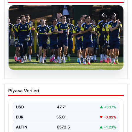
05.08.2026
Fenerbahçe’nin Avrupa kadrosunda
Piyasa Verileri
Sturm Graz maçı öncesi değişiklik!
USD
47.71
▲ +0.17%
EUR
55.01
▼ -0.02%
ALTIN
6572.5
▲ +1.23%