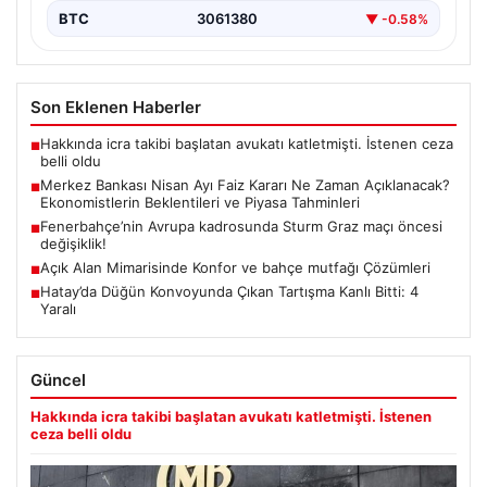
BTC
3061380
▼ -0.58%
Son Eklenen Haberler
Hakkında icra takibi başlatan avukatı katletmişti. İstenen ceza
■
belli oldu
Merkez Bankası Nisan Ayı Faiz Kararı Ne Zaman Açıklanacak?
■
Ekonomistlerin Beklentileri ve Piyasa Tahminleri
Fenerbahçe’nin Avrupa kadrosunda Sturm Graz maçı öncesi
■
değişiklik!
Açık Alan Mimarisinde Konfor ve bahçe mutfağı Çözümleri
■
Hatay’da Düğün Konvoyunda Çıkan Tartışma Kanlı Bitti: 4
■
Yaralı
Güncel
Hakkında icra takibi başlatan avukatı katletmişti. İstenen
ceza belli oldu