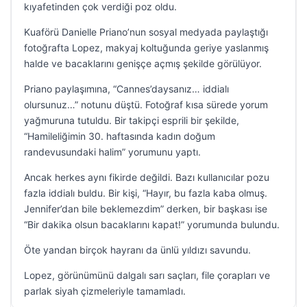
kıyafetinden çok verdiği poz oldu.
Kuaförü Danielle Priano’nun sosyal medyada paylaştığı
fotoğrafta Lopez, makyaj koltuğunda geriye yaslanmış
halde ve bacaklarını genişçe açmış şekilde görülüyor.
Priano paylaşımına, “Cannes’daysanız… iddialı
olursunuz…” notunu düştü. Fotoğraf kısa sürede yorum
yağmuruna tutuldu. Bir takipçi esprili bir şekilde,
“Hamileliğimin 30. haftasında kadın doğum
randevusundaki halim” yorumunu yaptı.
Ancak herkes aynı fikirde değildi. Bazı kullanıcılar pozu
fazla iddialı buldu. Bir kişi, “Hayır, bu fazla kaba olmuş.
Jennifer’dan bile beklemezdim” derken, bir başkası ise
“Bir dakika olsun bacaklarını kapat!” yorumunda bulundu.
Öte yandan birçok hayranı da ünlü yıldızı savundu.
Lopez, görünümünü dalgalı sarı saçları, file çorapları ve
parlak siyah çizmeleriyle tamamladı.