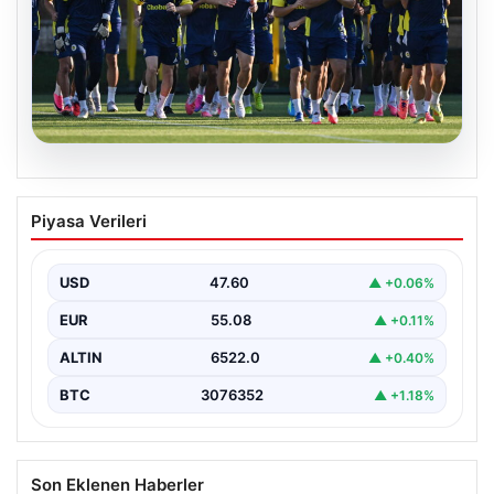
05.08.2026
Fenerbahçe’nin Avrupa kadrosunda
Piyasa Verileri
Sturm Graz maçı öncesi değişiklik!
USD
47.60
▲ +0.06%
EUR
55.08
▲ +0.11%
ALTIN
6522.0
▲ +0.40%
BTC
3076352
▲ +1.18%
Son Eklenen Haberler