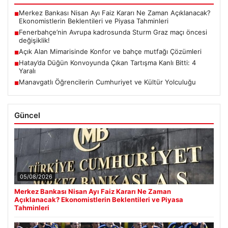
Merkez Bankası Nisan Ayı Faiz Kararı Ne Zaman Açıklanacak?
■
Ekonomistlerin Beklentileri ve Piyasa Tahminleri
Fenerbahçe’nin Avrupa kadrosunda Sturm Graz maçı öncesi
■
değişiklik!
Açık Alan Mimarisinde Konfor ve bahçe mutfağı Çözümleri
■
Hatay’da Düğün Konvoyunda Çıkan Tartışma Kanlı Bitti: 4
■
Yaralı
Manavgatlı Öğrencilerin Cumhuriyet ve Kültür Yolculuğu
■
Güncel
05/08/2026
Merkez Bankası Nisan Ayı Faiz Kararı Ne Zaman
Açıklanacak? Ekonomistlerin Beklentileri ve Piyasa
Tahminleri