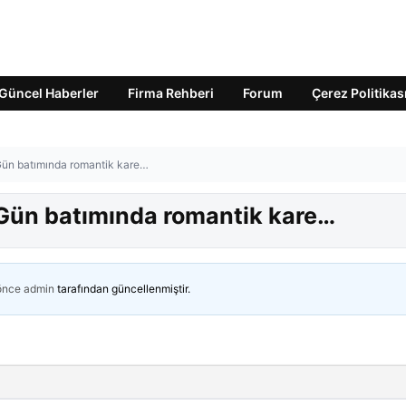
Güncel Haberler
Firma Rehberi
Forum
Çerez Politikas
! Gün batımında romantik kare…
i! Gün batımında romantik kare…
 önce
admin
tarafından güncellenmiştir.