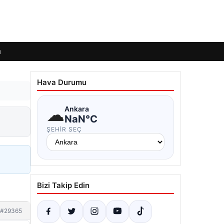
ı
Hava Durumu
☁
Ankara
NaN°C
ŞEHIR SEÇ
Bizi Takip Edin
#29365