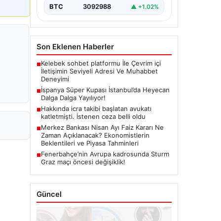
BTC
3092988
▲ +1.02%
Son Eklenen Haberler
Kelebek sohbet platformu İle Çevrim içi
■
İletişimin Seviyeli Adresi Ve Muhabbet
Deneyimi
İspanya Süper Kupası İstanbul’da Heyecan
■
Dalga Dalga Yayılıyor!
Hakkında icra takibi başlatan avukatı
■
katletmişti. İstenen ceza belli oldu
Merkez Bankası Nisan Ayı Faiz Kararı Ne
■
Zaman Açıklanacak? Ekonomistlerin
Beklentileri ve Piyasa Tahminleri
Fenerbahçe’nin Avrupa kadrosunda Sturm
■
Graz maçı öncesi değişiklik!
Güncel