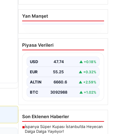
Yan Manşet
06.08.2026
Hakkında icra takibi
Piyasa Verileri
başlatan avukatı
katletmişti. İstenen ceza
belli oldu
USD
47.74
▲ +0.18%
{"title": "İcra Takibine Zarar Verme
EUR
55.25
▲ +0.32%
Nedeniyle Avukata Yönelik Silahlı
Saldırının Yargı Süreci Açıklandı",
ALTIN
6660.6
▲ +2.59%
"content":…
BTC
3092988
▲ +1.02%
Son Eklenen Haberler
İspanya Süper Kupası İstanbul’da Heyecan
■
Dalga Dalga Yayılıyor!