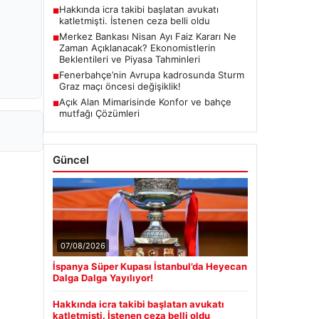
Hakkında icra takibi başlatan avukatı
■
katletmişti. İstenen ceza belli oldu
Merkez Bankası Nisan Ayı Faiz Kararı Ne
■
Zaman Açıklanacak? Ekonomistlerin
Beklentileri ve Piyasa Tahminleri
Fenerbahçe’nin Avrupa kadrosunda Sturm
■
Graz maçı öncesi değişiklik!
Açık Alan Mimarisinde Konfor ve bahçe
■
mutfağı Çözümleri
Güncel
07/08/2026
İspanya Süper Kupası İstanbul’da Heyecan
Dalga Dalga Yayılıyor!
Hakkında icra takibi başlatan avukatı
katletmişti. İstenen ceza belli oldu