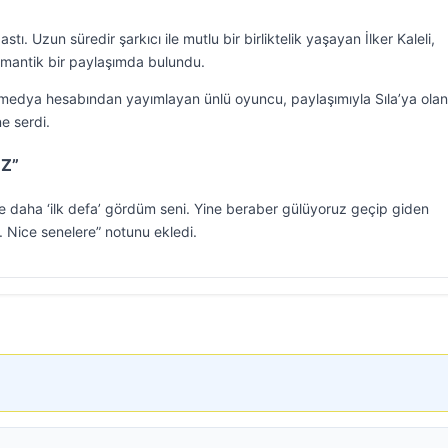
tı. Uzun süredir şarkıcı ile mutlu bir birliktelik yaşayan İlker Kaleli,
omantik bir paylaşımda bulundu.
yal medya hesabından yayımlayan ünlü oyuncu, paylaşımıyla Sıla’ya olan
e serdi.
Z”
re daha ‘ilk defa’ gördüm seni. Yine beraber gülüyoruz geçip giden
. Nice senelere” notunu ekledi.