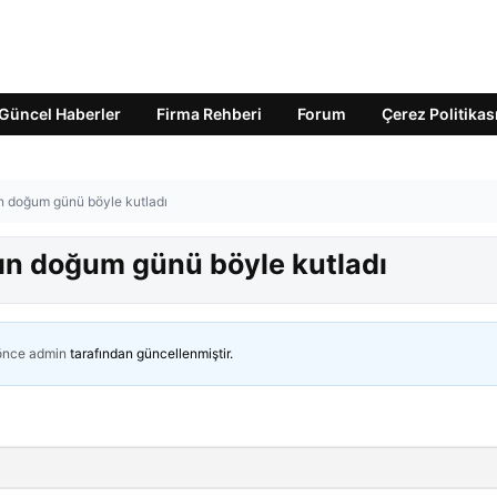
Güncel Haberler
Firma Rehberi
Forum
Çerez Politikas
’nın doğum günü böyle kutladı
a’nın doğum günü böyle kutladı
 önce
admin
tarafından güncellenmiştir.