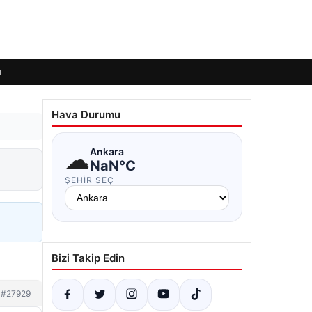
ı
Hava Durumu
☁
Ankara
NaN°C
ŞEHIR SEÇ
Bizi Takip Edin
#27929