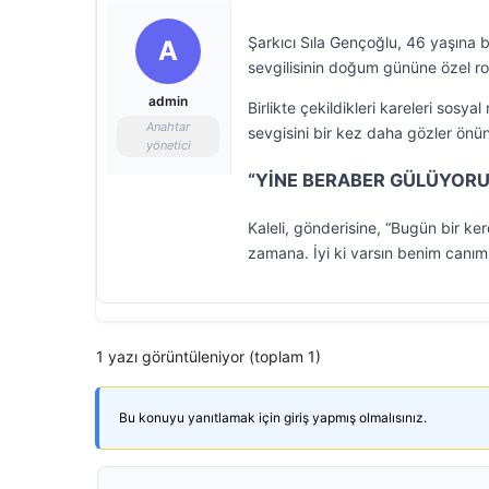
Şarkıcı Sıla Gençoğlu, 46 yaşına bas
A
sevgilisinin doğum gününe özel r
admin
Birlikte çekildikleri kareleri sos
Anahtar
sevgisini bir kez daha gözler önün
yönetici
“YİNE BERABER GÜLÜYORU
Kaleli, gönderisine, “Bugün bir ke
zamana. İyi ki varsın benim canım
1 yazı görüntüleniyor (toplam 1)
Bu konuyu yanıtlamak için giriş yapmış olmalısınız.