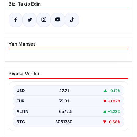
Bizi Takip Edin
Yan Manşet
06.08.2026
Hakkında icra takibi başlatan avukatı
Piyasa Verileri
katletmişti. İstenen ceza belli oldu
{"title": "İcra Takibine Zarar Verme Nedeniyle Avukata
Yönelik Silahlı Saldırının Yargı Süreci Açıklandı",
USD
47.71
▲ +0.17%
"content":…
EUR
55.01
▼ -0.02%
ALTIN
6572.5
▲ +1.23%
BTC
3061380
▼ -0.58%