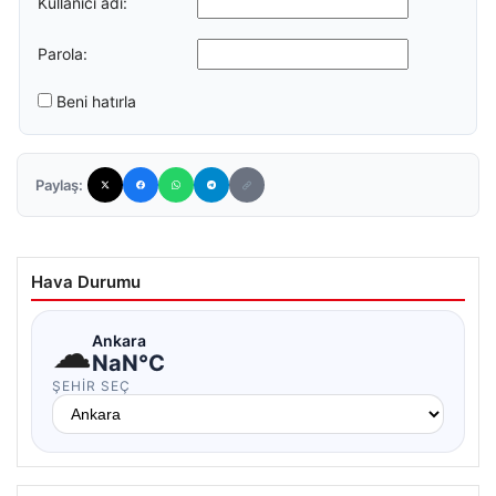
Kullanıcı adı:
Parola:
Beni hatırla
Paylaş:
Hava Durumu
☁
Ankara
NaN°C
ŞEHIR SEÇ