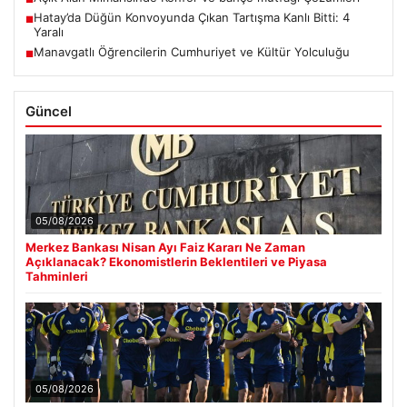
Hatay’da Düğün Konvoyunda Çıkan Tartışma Kanlı Bitti: 4
■
Yaralı
Manavgatlı Öğrencilerin Cumhuriyet ve Kültür Yolculuğu
■
Güncel
05/08/2026
Merkez Bankası Nisan Ayı Faiz Kararı Ne Zaman
Açıklanacak? Ekonomistlerin Beklentileri ve Piyasa
Tahminleri
05/08/2026