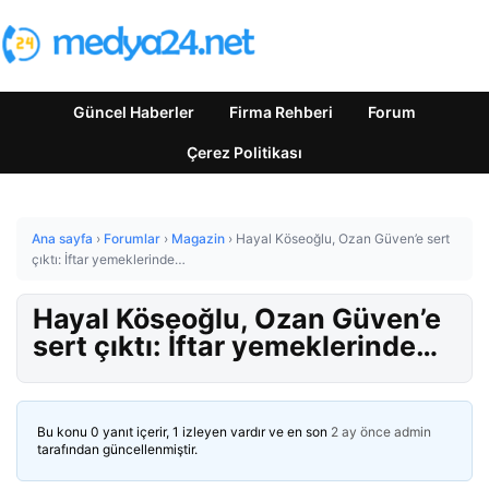
Güncel Haberler
Firma Rehberi
Forum
Çerez Politikası
Ana sayfa
›
Forumlar
›
Magazin
›
Hayal Köseoğlu, Ozan Güven’e sert
çıktı: İftar yemeklerinde…
Hayal Köseoğlu, Ozan Güven’e
sert çıktı: İftar yemeklerinde…
Bu konu 0 yanıt içerir, 1 izleyen vardır ve en son
2 ay önce
admin
tarafından güncellenmiştir.