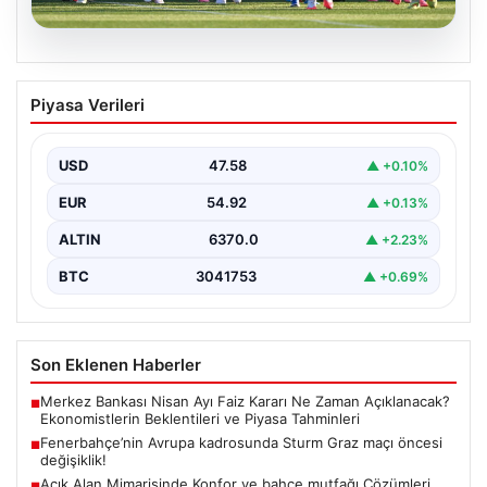
05.08.2026
Fenerbahçe’nin Avrupa kadrosunda
Piyasa Verileri
Sturm Graz maçı öncesi değişiklik!
USD
47.58
▲ +0.10%
EUR
54.92
▲ +0.13%
ALTIN
6370.0
▲ +2.23%
BTC
3041753
▲ +0.69%
Son Eklenen Haberler
Merkez Bankası Nisan Ayı Faiz Kararı Ne Zaman Açıklanacak?
■
Ekonomistlerin Beklentileri ve Piyasa Tahminleri
Fenerbahçe’nin Avrupa kadrosunda Sturm Graz maçı öncesi
■
değişiklik!
Açık Alan Mimarisinde Konfor ve bahçe mutfağı Çözümleri
■