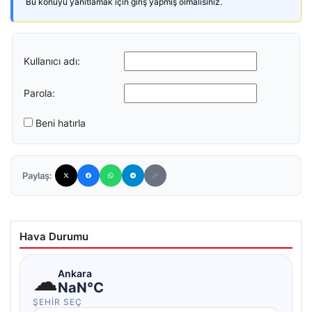
Bu konuyu yanıtlamak için giriş yapmış olmalısınız.
Kullanıcı adı:
Parola:
Beni hatırla
Paylaş:
Hava Durumu
☁
Ankara
NaN°C
ŞEHIR SEÇ