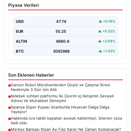
Kelebek sohbet platformu İle Çevrim içi
Piyasa Verileri
İletişimin Seviyeli Adresi Ve Muhabbet
Deneyimi
USD
47.74
▲ +0.18%
İnternet dünyasında kullanıcıların güvenli bir tarzda
iletişim oluşturması ciddi bir önem taşımaktadır. Halen
EUR
55.25
▲ +0.32%
birçok…
ALTIN
6660.6
▲ +2.59%
BTC
3092988
▲ +1.02%
Son Eklenen Haberler
Garson Robot Merdivenlerden Düştü ve Çalışma Stresi
■
Nedeniyle 3 Gün İzin Aldı
Kelebek sohbet platformu İle Çevrim içi İletişimin Seviyeli
■
Adresi Ve Muhabbet Deneyimi
İspanya Süper Kupası İstanbul’da Heyecan Dalga Dalga
■
Yayılıyor!
Hakkında icra takibi başlatan avukatı katletmişti. İstenen ceza
■
belli oldu
Merkez Bankası Nisan Ayı Faiz Kararı Ne Zaman Açıklanacak?
■