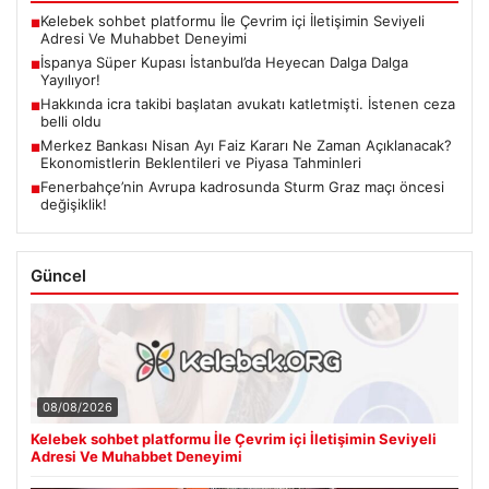
Kelebek sohbet platformu İle Çevrim içi İletişimin Seviyeli
■
Adresi Ve Muhabbet Deneyimi
İspanya Süper Kupası İstanbul’da Heyecan Dalga Dalga
■
Yayılıyor!
Hakkında icra takibi başlatan avukatı katletmişti. İstenen ceza
■
belli oldu
Merkez Bankası Nisan Ayı Faiz Kararı Ne Zaman Açıklanacak?
■
Ekonomistlerin Beklentileri ve Piyasa Tahminleri
Fenerbahçe’nin Avrupa kadrosunda Sturm Graz maçı öncesi
■
değişiklik!
Güncel
08/08/2026
Kelebek sohbet platformu İle Çevrim içi İletişimin Seviyeli
Adresi Ve Muhabbet Deneyimi