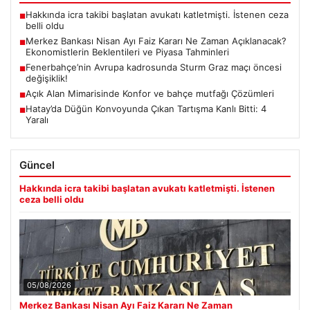
Hakkında icra takibi başlatan avukatı katletmişti. İstenen ceza
■
belli oldu
Merkez Bankası Nisan Ayı Faiz Kararı Ne Zaman Açıklanacak?
■
Ekonomistlerin Beklentileri ve Piyasa Tahminleri
Fenerbahçe’nin Avrupa kadrosunda Sturm Graz maçı öncesi
■
değişiklik!
Açık Alan Mimarisinde Konfor ve bahçe mutfağı Çözümleri
■
Hatay’da Düğün Konvoyunda Çıkan Tartışma Kanlı Bitti: 4
■
Yaralı
Güncel
Hakkında icra takibi başlatan avukatı katletmişti. İstenen
ceza belli oldu
05/08/2026
Merkez Bankası Nisan Ayı Faiz Kararı Ne Zaman