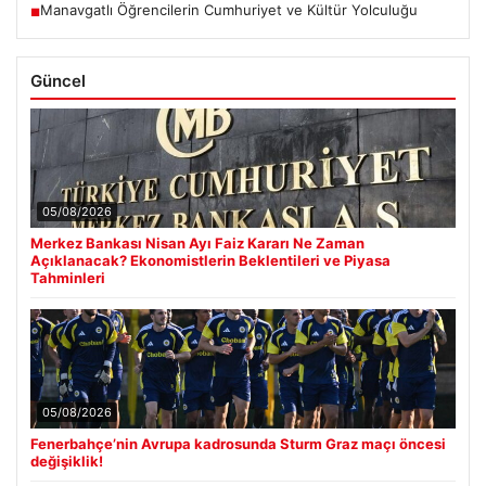
Manavgatlı Öğrencilerin Cumhuriyet ve Kültür Yolculuğu
■
Güncel
05/08/2026
Merkez Bankası Nisan Ayı Faiz Kararı Ne Zaman
Açıklanacak? Ekonomistlerin Beklentileri ve Piyasa
Tahminleri
05/08/2026
Fenerbahçe’nin Avrupa kadrosunda Sturm Graz maçı öncesi
değişiklik!