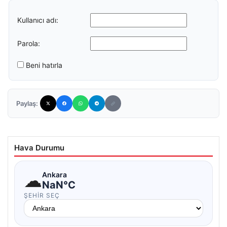
Kullanıcı adı:
Parola:
Beni hatırla
Paylaş:
Hava Durumu
☁
Ankara
NaN°C
ŞEHIR SEÇ