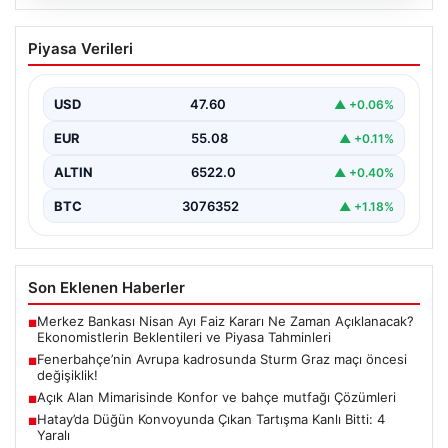
03.08.2026
Hatay’da Düğün Konvoyunda Çıkan
Piyasa Verileri
Tartışma Kanlı Bitti: 4 Yaralı
Hatay’ın ilçelerinden birinde gerçekleştirilen düğün
kutlaması sırasında başlayan tartışma, kısa sürede
USD
47.60
▲ +0.06%
kontrol edilemez hale…
EUR
55.08
▲ +0.11%
ALTIN
6522.0
▲ +0.40%
BTC
3076352
▲ +1.18%
Son Eklenen Haberler
Merkez Bankası Nisan Ayı Faiz Kararı Ne Zaman Açıklanacak?
■
Ekonomistlerin Beklentileri ve Piyasa Tahminleri
Fenerbahçe’nin Avrupa kadrosunda Sturm Graz maçı öncesi
■
değişiklik!
Açık Alan Mimarisinde Konfor ve bahçe mutfağı Çözümleri
■
Hatay’da Düğün Konvoyunda Çıkan Tartışma Kanlı Bitti: 4
■
Yaralı