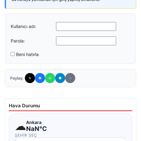
Kullanıcı adı:
Parola:
Beni hatırla
Paylaş:
Hava Durumu
☁
Ankara
NaN°C
ŞEHIR SEÇ