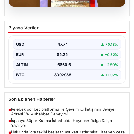
07.08.2026
İspanya Süper Kupası İstanbul’da
Piyasa Verileri
Heyecan Dalga Dalga Yayılıyor!
Türk futbolseverler yakın zamanda uluslararası arenada
büyük bir organizasyona ev sahipliği yapmaya
USD
47.74
▲ +0.18%
hazırlanıyor. İspanya…
EUR
55.25
▲ +0.32%
ALTIN
6660.6
▲ +2.59%
BTC
3092988
▲ +1.02%
Son Eklenen Haberler
Kelebek sohbet platformu İle Çevrim içi İletişimin Seviyeli
■
Adresi Ve Muhabbet Deneyimi
İspanya Süper Kupası İstanbul’da Heyecan Dalga Dalga
■
Yayılıyor!
Hakkında icra takibi başlatan avukatı katletmişti. İstenen ceza
■