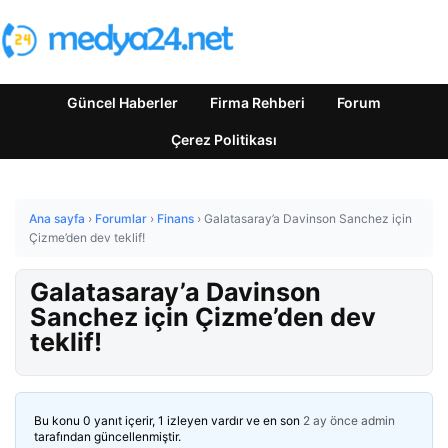
Güncel Haberler
Firma Rehberi
Forum
Çerez Politikası
Ana sayfa
›
Forumlar
›
Finans
›
Galatasaray’a Davinson Sanchez için
Çizme’den dev teklif!
Galatasaray’a Davinson
Sanchez için Çizme’den dev
teklif!
Bu konu 0 yanıt içerir, 1 izleyen vardır ve en son
2 ay önce
admin
tarafından güncellenmiştir.