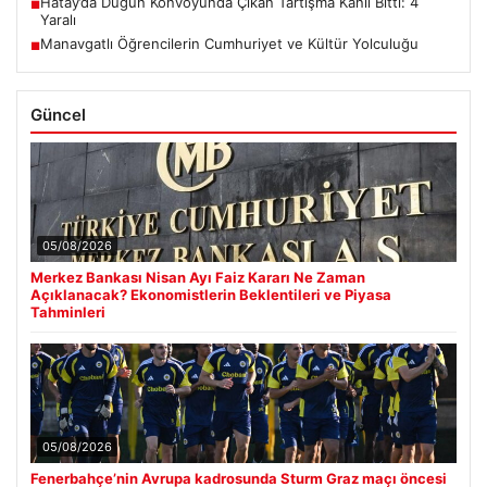
Hatay’da Düğün Konvoyunda Çıkan Tartışma Kanlı Bitti: 4
■
Yaralı
Manavgatlı Öğrencilerin Cumhuriyet ve Kültür Yolculuğu
■
Güncel
05/08/2026
Merkez Bankası Nisan Ayı Faiz Kararı Ne Zaman
Açıklanacak? Ekonomistlerin Beklentileri ve Piyasa
Tahminleri
05/08/2026
Fenerbahçe’nin Avrupa kadrosunda Sturm Graz maçı öncesi