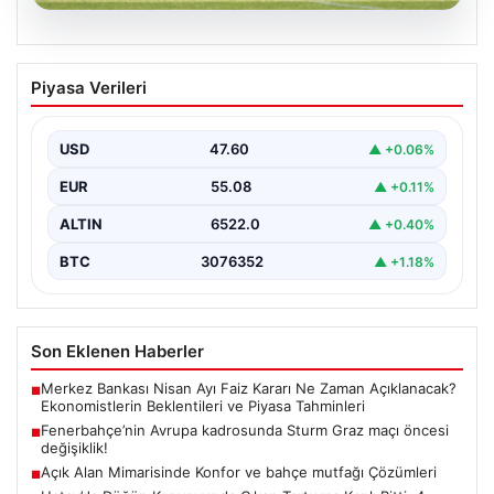
05.08.2026
Fenerbahçe’nin Avrupa kadrosunda
Piyasa Verileri
Sturm Graz maçı öncesi değişiklik!
USD
47.60
▲ +0.06%
EUR
55.08
▲ +0.11%
ALTIN
6522.0
▲ +0.40%
BTC
3076352
▲ +1.18%
Son Eklenen Haberler
Merkez Bankası Nisan Ayı Faiz Kararı Ne Zaman Açıklanacak?
■
Ekonomistlerin Beklentileri ve Piyasa Tahminleri
Fenerbahçe’nin Avrupa kadrosunda Sturm Graz maçı öncesi
■
değişiklik!
Açık Alan Mimarisinde Konfor ve bahçe mutfağı Çözümleri
■