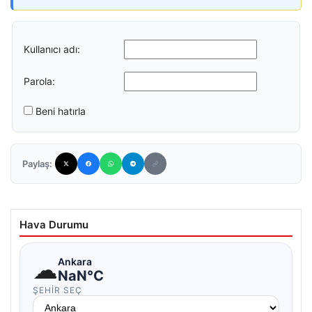
Kullanıcı adı:
Parola:
Beni hatırla
Paylaş:
Hava Durumu
☁
Ankara
NaN°C
ŞEHIR SEÇ