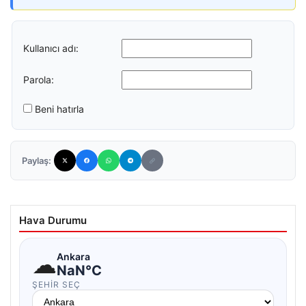
Kullanıcı adı:
Parola:
Beni hatırla
Paylaş:
Hava Durumu
☁
Ankara
NaN°C
ŞEHIR SEÇ