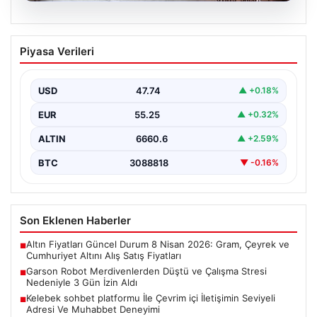
08.08.2026
Garson Robot Merdivenlerden Düştü ve
Piyasa Verileri
Çalışma Stresi Nedeniyle 3 Gün İzin
Aldı
USD
47.74
▲ +0.18%
Amasya'da faaliyet gösteren bir restoranda görev
yapan 'Gayretli' adlı robot, beklenmedik bir olayla
EUR
55.25
▲ +0.32%
gündeme…
ALTIN
6660.6
▲ +2.59%
BTC
3088818
▼ -0.16%
Son Eklenen Haberler
Altın Fiyatları Güncel Durum 8 Nisan 2026: Gram, Çeyrek ve
■
Cumhuriyet Altını Alış Satış Fiyatları
Garson Robot Merdivenlerden Düştü ve Çalışma Stresi
■
Nedeniyle 3 Gün İzin Aldı
Kelebek sohbet platformu İle Çevrim içi İletişimin Seviyeli
■
Adresi Ve Muhabbet Deneyimi