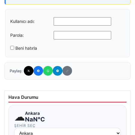
Kullanıcı adı:
Parola:
Beni hatırla
Paylaş:
Hava Durumu
☁
Ankara
NaN°C
ŞEHIR SEÇ