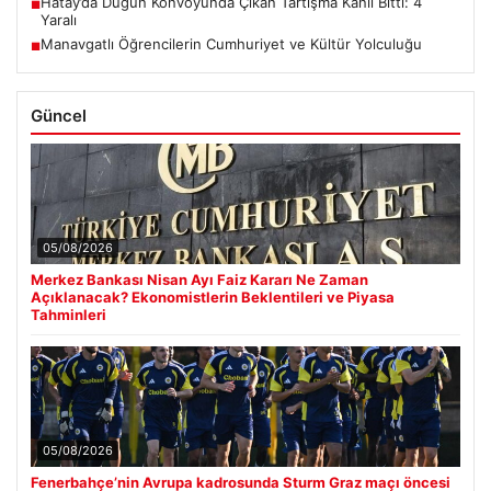
Hatay’da Düğün Konvoyunda Çıkan Tartışma Kanlı Bitti: 4
■
Yaralı
Manavgatlı Öğrencilerin Cumhuriyet ve Kültür Yolculuğu
■
Güncel
05/08/2026
Merkez Bankası Nisan Ayı Faiz Kararı Ne Zaman
Açıklanacak? Ekonomistlerin Beklentileri ve Piyasa
Tahminleri
05/08/2026
Fenerbahçe’nin Avrupa kadrosunda Sturm Graz maçı öncesi