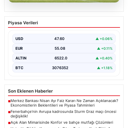
05.08.2026
Fenerbahçe’nin Avrupa kadrosunda
Piyasa Verileri
Sturm Graz maçı öncesi değişiklik!
USD
47.60
▲ +0.06%
EUR
55.08
▲ +0.11%
ALTIN
6522.0
▲ +0.40%
BTC
3076352
▲ +1.18%
Son Eklenen Haberler
Merkez Bankası Nisan Ayı Faiz Kararı Ne Zaman Açıklanacak?
■
Ekonomistlerin Beklentileri ve Piyasa Tahminleri
Fenerbahçe’nin Avrupa kadrosunda Sturm Graz maçı öncesi
■
değişiklik!
Açık Alan Mimarisinde Konfor ve bahçe mutfağı Çözümleri
■