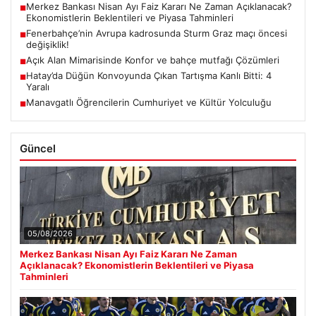
Merkez Bankası Nisan Ayı Faiz Kararı Ne Zaman Açıklanacak?
■
Ekonomistlerin Beklentileri ve Piyasa Tahminleri
Fenerbahçe’nin Avrupa kadrosunda Sturm Graz maçı öncesi
■
değişiklik!
Açık Alan Mimarisinde Konfor ve bahçe mutfağı Çözümleri
■
Hatay’da Düğün Konvoyunda Çıkan Tartışma Kanlı Bitti: 4
■
Yaralı
Manavgatlı Öğrencilerin Cumhuriyet ve Kültür Yolculuğu
■
Güncel
05/08/2026
Merkez Bankası Nisan Ayı Faiz Kararı Ne Zaman
Açıklanacak? Ekonomistlerin Beklentileri ve Piyasa
Tahminleri