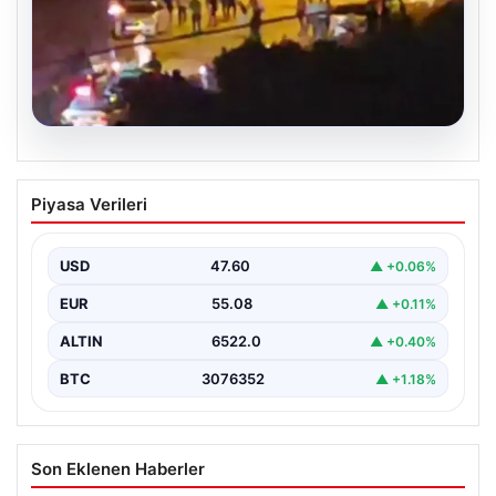
03.08.2026
Hatay’da Düğün Konvoyunda Çıkan
Piyasa Verileri
Tartışma Kanlı Bitti: 4 Yaralı
Hatay’ın ilçelerinden birinde gerçekleştirilen düğün
kutlaması sırasında başlayan tartışma, kısa sürede
USD
47.60
▲ +0.06%
kontrol edilemez hale…
EUR
55.08
▲ +0.11%
ALTIN
6522.0
▲ +0.40%
BTC
3076352
▲ +1.18%
Son Eklenen Haberler