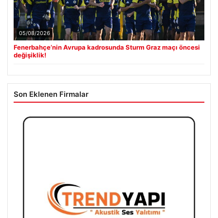
05/08/2026
Fenerbahçe’nin Avrupa kadrosunda Sturm Graz maçı öncesi
değişiklik!
Son Eklenen Firmalar