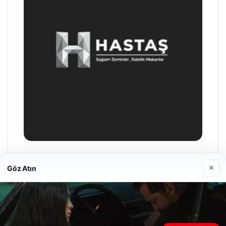
Enes Kaplan Avukatlık Bürosu
×
Göz Atın
28/04/2026