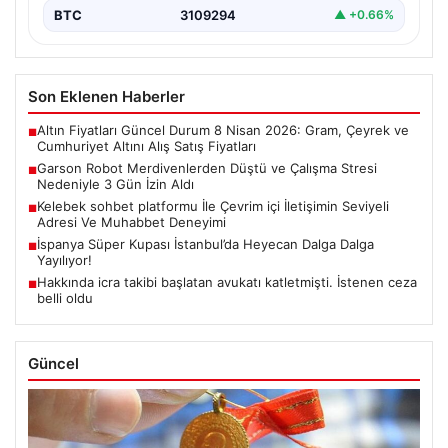
BTC
3109294
▲ +0.66%
Son Eklenen Haberler
Altın Fiyatları Güncel Durum 8 Nisan 2026: Gram, Çeyrek ve
■
Cumhuriyet Altını Alış Satış Fiyatları
Garson Robot Merdivenlerden Düştü ve Çalışma Stresi
■
Nedeniyle 3 Gün İzin Aldı
Kelebek sohbet platformu İle Çevrim içi İletişimin Seviyeli
■
Adresi Ve Muhabbet Deneyimi
İspanya Süper Kupası İstanbul’da Heyecan Dalga Dalga
■
Yayılıyor!
Hakkında icra takibi başlatan avukatı katletmişti. İstenen ceza
■
belli oldu
Güncel