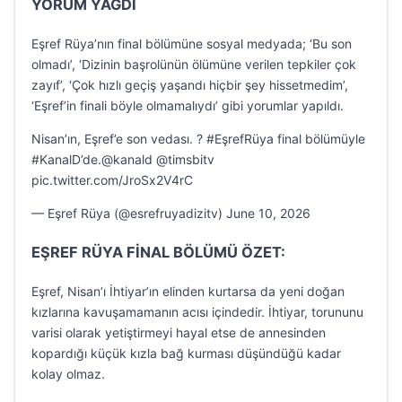
YORUM YAĞDI
Eşref Rüya’nın final bölümüne sosyal medyada; ‘Bu son
olmadı’, ‘Dizinin başrolünün ölümüne verilen tepkiler çok
zayıf’, ‘Çok hızlı geçiş yaşandı hiçbir şey hissetmedim’,
‘Eşref’in finali böyle olmamalıydı’ gibi yorumlar yapıldı.
Nisan’ın, Eşref’e son vedası. ? #EşrefRüya final bölümüyle
#KanalD’de.@kanald @timsbitv
pic.twitter.com/JroSx2V4rC
— Eşref Rüya (@esrefruyadizitv) June 10, 2026
EŞREF RÜYA FİNAL BÖLÜMÜ ÖZET:
Eşref, Nisan’ı İhtiyar’ın elinden kurtarsa da yeni doğan
kızlarına kavuşamamanın acısı içindedir. İhtiyar, torununu
varisi olarak yetiştirmeyi hayal etse de annesinden
kopardığı küçük kızla bağ kurması düşündüğü kadar
kolay olmaz.