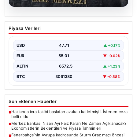
05.08.2026
Merkez Bankası Nisan Ayı Faiz Kararı Ne
Piyasa Verileri
Zaman Açıklanacak? Ekonomistlerin
Beklentileri ve Piyasa Tahminleri
USD
47.71
▲ +0.17%
Türkiye Cumhuriyet Merkez Bankası (TCMB) Para
Politikası Kurulu, Nisan ayı faiz kararını belirlemek
EUR
55.01
▼ -0.02%
üzere…
ALTIN
6572.5
▲ +1.23%
BTC
3061380
▼ -0.58%
Son Eklenen Haberler
Hakkında icra takibi başlatan avukatı katletmişti. İstenen ceza
■
belli oldu
Merkez Bankası Nisan Ayı Faiz Kararı Ne Zaman Açıklanacak?
■
Ekonomistlerin Beklentileri ve Piyasa Tahminleri
Fenerbahçe’nin Avrupa kadrosunda Sturm Graz maçı öncesi
■