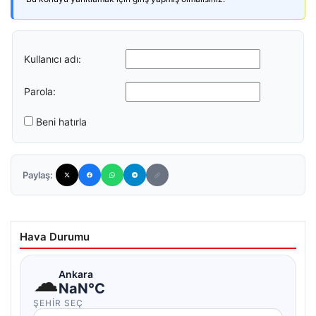
Kullanıcı adı:
Parola:
Beni hatırla
Paylaş:
Hava Durumu
☁
Ankara
NaN°C
ŞEHIR SEÇ