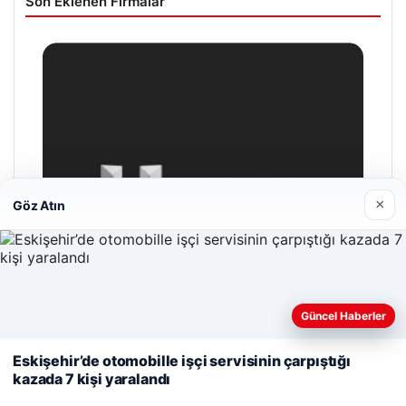
Son Eklenen Firmalar
×
Göz Atın
Web sitemizi nasıl kullandığınızı daha iyi anlayabilmek,
Güncel Haberler
deneyiminizi kişiselleştirmek ve geliştirmek amacıyla çerezler
kullanıyoruz.
Çerez Politikamız
Eskişehir’de otomobille işçi servisinin çarpıştığı
kazada 7 kişi yaralandı
Reddet
Kabul Et
Hastaş Beton