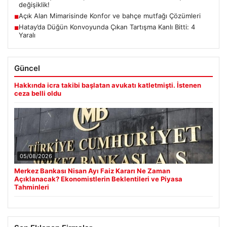
değişiklik!
Açık Alan Mimarisinde Konfor ve bahçe mutfağı Çözümleri
■
Hatay’da Düğün Konvoyunda Çıkan Tartışma Kanlı Bitti: 4
■
Yaralı
Güncel
Hakkında icra takibi başlatan avukatı katletmişti. İstenen
ceza belli oldu
05/08/2026
Merkez Bankası Nisan Ayı Faiz Kararı Ne Zaman
Açıklanacak? Ekonomistlerin Beklentileri ve Piyasa
Tahminleri