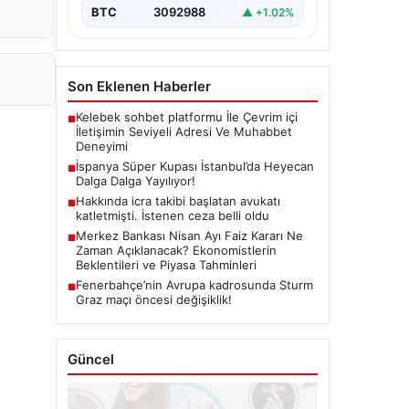
BTC
3092988
▲ +1.02%
Son Eklenen Haberler
Kelebek sohbet platformu İle Çevrim içi
■
İletişimin Seviyeli Adresi Ve Muhabbet
Deneyimi
İspanya Süper Kupası İstanbul’da Heyecan
■
Dalga Dalga Yayılıyor!
Hakkında icra takibi başlatan avukatı
■
katletmişti. İstenen ceza belli oldu
Merkez Bankası Nisan Ayı Faiz Kararı Ne
■
Zaman Açıklanacak? Ekonomistlerin
Beklentileri ve Piyasa Tahminleri
Fenerbahçe’nin Avrupa kadrosunda Sturm
■
Graz maçı öncesi değişiklik!
Güncel