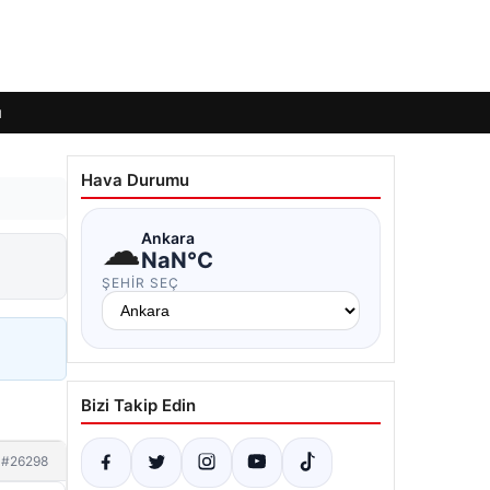
ı
Hava Durumu
☁
Ankara
NaN°C
ŞEHIR SEÇ
Bizi Takip Edin
#26298