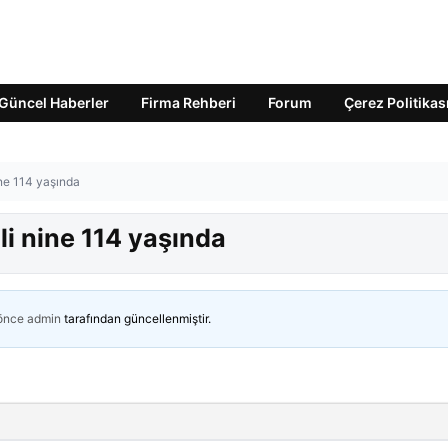
Güncel Haberler
Firma Rehberi
Forum
Çerez Politikas
ine 114 yaşında
lli nine 114 yaşında
 önce
admin
tarafından güncellenmiştir.