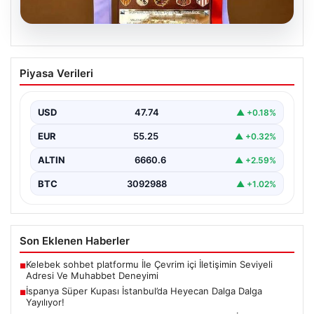
07.08.2026
İspanya Süper Kupası İstanbul’da
Piyasa Verileri
Heyecan Dalga Dalga Yayılıyor!
Türk futbolseverler yakın zamanda uluslararası arenada
büyük bir organizasyona ev sahipliği yapmaya
USD
47.74
▲ +0.18%
hazırlanıyor. İspanya…
EUR
55.25
▲ +0.32%
ALTIN
6660.6
▲ +2.59%
BTC
3092988
▲ +1.02%
Son Eklenen Haberler
Kelebek sohbet platformu İle Çevrim içi İletişimin Seviyeli
■
Adresi Ve Muhabbet Deneyimi
İspanya Süper Kupası İstanbul’da Heyecan Dalga Dalga
■
Yayılıyor!