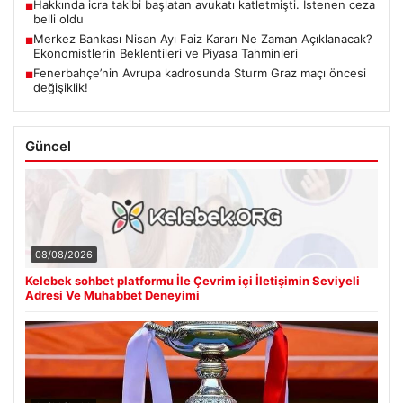
Hakkında icra takibi başlatan avukatı katletmişti. İstenen ceza
■
belli oldu
Merkez Bankası Nisan Ayı Faiz Kararı Ne Zaman Açıklanacak?
■
Ekonomistlerin Beklentileri ve Piyasa Tahminleri
Fenerbahçe’nin Avrupa kadrosunda Sturm Graz maçı öncesi
■
değişiklik!
Güncel
08/08/2026
Kelebek sohbet platformu İle Çevrim içi İletişimin Seviyeli
Adresi Ve Muhabbet Deneyimi