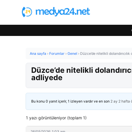
Ana sayfa
›
Forumlar
›
Genel
›
Düzce’de nitelikli dolandırıcıl
Düzce’de nitelikli dolandır
adliyede
Bu konu 0 yanıt içerir, 1 izleyen vardır ve en son
2 ay 2 hafta
1 yazı görüntüleniyor (toplam 1)
26/05/2026: 1:03 am