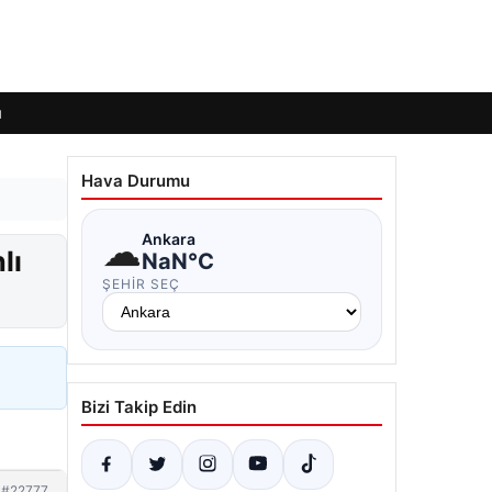
ı
Hava Durumu
☁
Ankara
lı
NaN°C
ŞEHIR SEÇ
Bizi Takip Edin
#22777