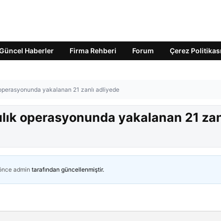
Güncel Haberler
Firma Rehberi
Forum
Çerez Politikas
ık operasyonunda yakalanan 21 zanlı adliyede
ıcılık operasyonunda yakalanan 21 zan
 önce
admin
tarafından güncellenmiştir.