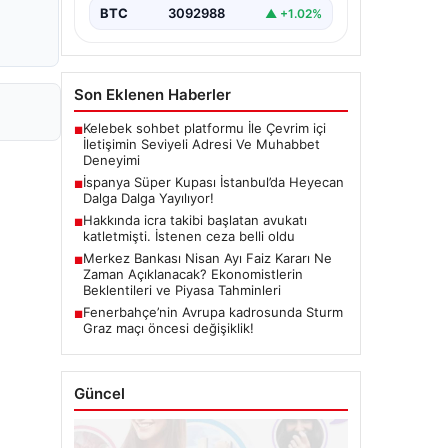
BTC
3092988
▲ +1.02%
Son Eklenen Haberler
Kelebek sohbet platformu İle Çevrim içi
■
İletişimin Seviyeli Adresi Ve Muhabbet
Deneyimi
İspanya Süper Kupası İstanbul’da Heyecan
■
Dalga Dalga Yayılıyor!
Hakkında icra takibi başlatan avukatı
■
katletmişti. İstenen ceza belli oldu
Merkez Bankası Nisan Ayı Faiz Kararı Ne
■
Zaman Açıklanacak? Ekonomistlerin
Beklentileri ve Piyasa Tahminleri
Fenerbahçe’nin Avrupa kadrosunda Sturm
■
Graz maçı öncesi değişiklik!
Güncel