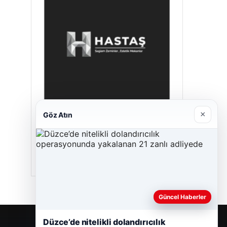
×
Göz Atın
Hastaş Beton
26/05/2026
Güncel Haberler
Düzce’de nitelikli dolandırıcılık