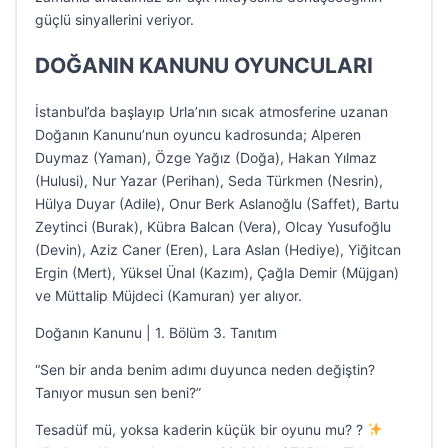
güçlü sinyallerini veriyor.
DOĞANIN KANUNU OYUNCULARI
İstanbul’da başlayıp Urla’nın sıcak atmosferine uzanan
Doğanın Kanunu’nun oyuncu kadrosunda; Alperen
Duymaz (Yaman), Özge Yağız (Doğa), Hakan Yılmaz
(Hulusi), Nur Yazar (Perihan), Seda Türkmen (Nesrin),
Hülya Duyar (Adile), Onur Berk Aslanoğlu (Saffet), Bartu
Zeytinci (Burak), Kübra Balcan (Vera), Olcay Yusufoğlu
(Devin), Aziz Caner (Eren), Lara Aslan (Hediye), Yiğitcan
Ergin (Mert), Yüksel Ünal (Kazım), Çağla Demir (Müjgan)
ve Müttalip Müjdeci (Kamuran) yer alıyor.
Doğanın Kanunu | 1. Bölüm 3. Tanıtım
“Sen bir anda benim adımı duyunca neden değiştin?
Tanıyor musun sen beni?”
Tesadüf mü, yoksa kaderin küçük bir oyunu mu? ?