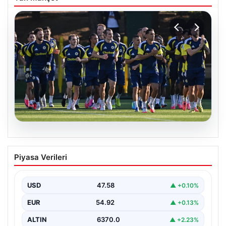
05.08.2026
Fenerbahçe’nin Avrupa kadrosunda
Piyasa Verileri
Sturm Graz maçı öncesi değişiklik!
USD
47.58
▲ +0.10%
EUR
54.92
▲ +0.13%
ALTIN
6370.0
▲ +2.23%