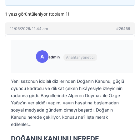
1 yazı görüntüleniyor (toplam 1)
11/06/2026: 11:44 am
#26456
A
admin
Anahtar yönetici
Yeni sezonun iddialı dizilerinden Doğanın Kanunu, güçlü
oyuncu kadrosu ve dikkat çeken hikâyesiyle izleyicinin
radarına girdi. Başrollerinde Alperen Duymaz ile Özge
Yağız’ın yer aldığı yapım, yayın hayatına başlamadan
sosyal medyada gündem olmayı başardı. Doğanın
Kanunu nerede çekiliyor, konusu ne? İşte merak
edilenler…
DOĞANIN KANUNU NEREDE