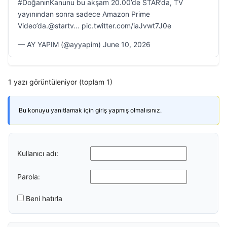
#DoğanınKanunu bu akşam 20.00’de STAR’da, TV
yayınından sonra sadece Amazon Prime
Video’da.@startv… pic.twitter.com/iaJvwt7J0e
— AY YAPIM (@ayyapim) June 10, 2026
1 yazı görüntüleniyor (toplam 1)
Bu konuyu yanıtlamak için giriş yapmış olmalısınız.
Kullanıcı adı:
Parola:
Beni hatırla