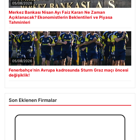
05/08/2026
Merkez Bankası Nisan Ayı Faiz Kararı Ne Zaman
Açıklanacak? Ekonomistlerin Beklentileri ve Piyasa
Tahminleri
05/08/2026
Fenerbahçe’nin Avrupa kadrosunda Sturm Graz maçı öncesi
değişiklik!
Son Eklenen Firmalar