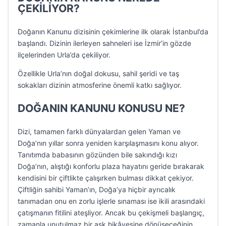
ÇEKİLİYOR?
Doğanın Kanunu dizisinin çekimlerine ilk olarak İstanbul’da
başlandı. Dizinin ilerleyen sahneleri ise İzmir’in gözde
ilçelerinden Urla’da çekiliyor.
Özellikle Urla’nın doğal dokusu, sahil şeridi ve taş
sokakları dizinin atmosferine önemli katkı sağlıyor.
DOĞANIN KANUNU KONUSU NE?
Dizi, tamamen farklı dünyalardan gelen Yaman ve
Doğa’nın yıllar sonra yeniden karşılaşmasını konu alıyor.
Tanıtımda babasının gözünden bile sakındığı kızı
Doğa’nın, alıştığı konforlu plaza hayatını geride bırakarak
kendisini bir çiftlikte çalışırken bulması dikkat çekiyor.
Çiftliğin sahibi Yaman’ın, Doğa’ya hiçbir ayrıcalık
tanımadan onu en zorlu işlerle sınaması ise ikili arasındaki
çatışmanın fitilini ateşliyor. Ancak bu çekişmeli başlangıç,
zamanla unutulmaz bir aşk hikâyesine dönüşeceğinin