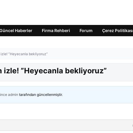
Güncel Haberler
Firma Rehberi
Forum
Çerez Politikas
 izle! ”Heyecanla bekliyoruz”
 izle! ”Heyecanla bekliyoruz”
 önce
admin
tarafından güncellenmiştir.