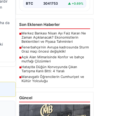
ardır
BTC
3041753
▲ +0.69%
en
aha da
Son Eklenen Haberler
Merkez Bankası Nisan Ayı Faiz Kararı Ne
■
Zaman Açıklanacak? Ekonomistlerin
Beklentileri ve Piyasa Tahminleri
ki
Fenerbahçe’nin Avrupa kadrosunda Sturm
■
Graz maçı öncesi değişiklik!
Açık Alan Mimarisinde Konfor ve bahçe
■
mutfağı Çözümleri
Hatay’da Düğün Konvoyunda Çıkan
■
Tartışma Kanlı Bitti: 4 Yaralı
Manavgatlı Öğrencilerin Cumhuriyet ve
■
Kültür Yolculuğu
Güncel