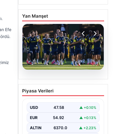
Yan Manşet
ı.
an Efe
gördü.
zimiz
05.08.2026
Fenerbahçe’nin Avrupa
Piyasa Verileri
kadrosunda Sturm Graz
maçı öncesi değişiklik!
USD
47.58
▲ +0.10%
EUR
54.92
▲ +0.13%
ALTIN
6370.0
▲ +2.23%