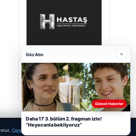
×
Göz Atın
Hastaş Beton
26/05/2026
Güncel Haberler
Daha 17 3. bölüm 2. fragman izle!
”Heyecanla bekliyoruz”
ıyoruz.
Çerez Politikamız
Reddet
Kabul Et