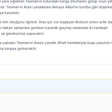
yere yığılırken Teoman’ın kolundaki karga dövmesini görüp onun yıll
ünür. Teoman’ın Aras’ı yaralaması Akkaya Ailesi’ne bomba gibi düşerk
 kararlıdır.
 kim olduğunu öğrenir. Aras için zor başlayan Bodrum sınavı artık d
ı Hakan saklaması gereken karanlık geçmişi nedeniyle iki kardeşin
ne gerekiyorsa yapacaktır.
 çabaları Teoman’ın Aras’a yönelik öfkeli hamleleriyle boşa çıkarken i
ı karşıya getirecektir.