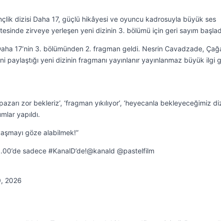
çlik dizisi Daha 17, güçlü hikâyesi ve oyuncu kadrosuyla büyük ses
listesinde zirveye yerleşen yeni dizinin 3. bölümü için geri sayım başlad
Daha 17’nin 3. bölümünden 2. fragman geldi. Nesrin Cavadzade, Çağ
i paylaştığı yeni dizinin fragmanı yayınlanır yayınlanmaz büyük ilgi 
azarı zor bekleriz’, ‘fragman yıkılıyor’, ‘heyecanla bekleyeceğimiz di
umlar yapıldı.
vaşmayı göze alabilmek!”
.00’de sadece #KanalD’de!@kanald @pastelfilm
0, 2026