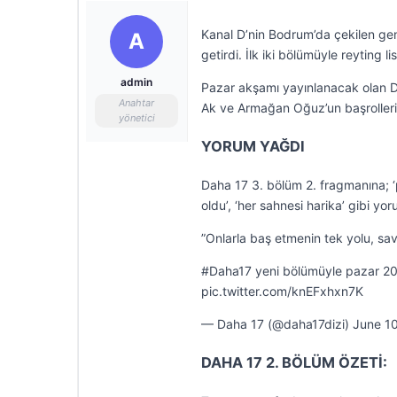
Kanal D’nin Bodrum’da çekilen gen
A
getirdi. İlk iki bölümüyle reyting 
admin
Pazar akşamı yayınlanacak olan 
Anahtar
Ak ve Armağan Oğuz’un başrollerin
yönetici
YORUM YAĞDI
Daha 17 3. bölüm 2. fragmanına; ‘p
oldu’, ‘her sahnesi harika’ gibi yor
”Onlarla baş etmenin tek yolu, sa
#Daha17 yeni bölümüyle pazar 20
pic.twitter.com/knEFxhxn7K
— Daha 17 (@daha17dizi) June 1
DAHA 17 2. BÖLÜM ÖZETİ: