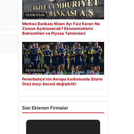
05/08/2026
Merkez Bankası Nisan Ayı Faiz Kararı Ne
Zaman Açıklanacak? Ekonomistlerin
Beklentileri ve Piyasa Tahminleri
05/08/2026
Fenerbahçe’nin Avrupa kadrosunda Sturm
Graz maçı öncesi değişiklik!
Son Eklenen Firmalar