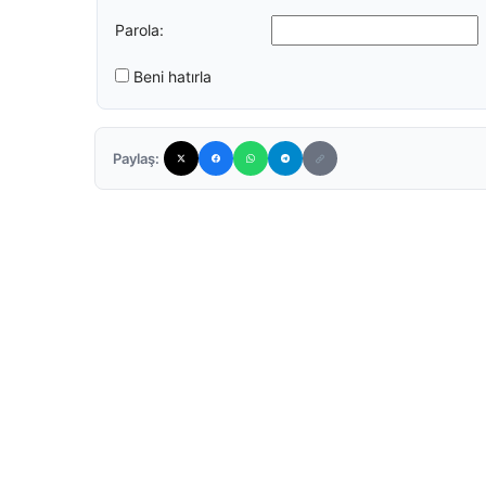
Parola:
Beni hatırla
Paylaş: