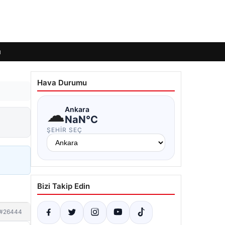
ı
Hava Durumu
☁
Ankara
NaN°C
ŞEHIR SEÇ
Bizi Takip Edin
#26444