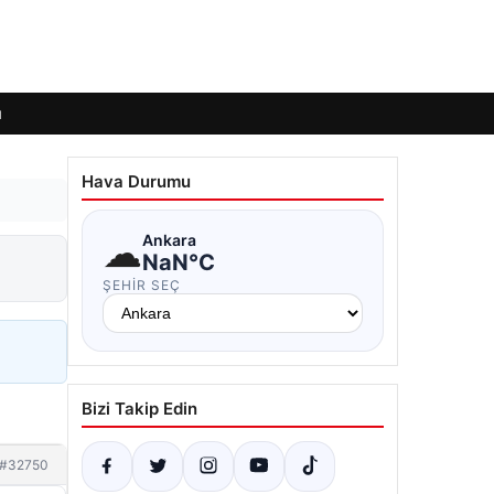
ı
Hava Durumu
☁
Ankara
NaN°C
ŞEHIR SEÇ
Bizi Takip Edin
#32750