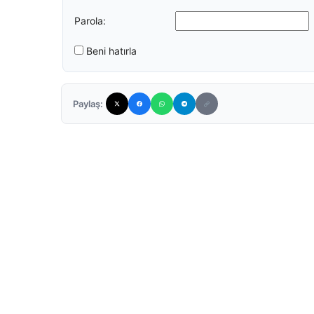
Parola:
Beni hatırla
Paylaş: