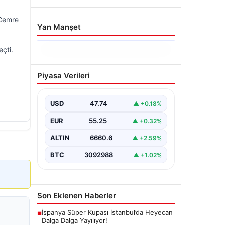
 Cemre
Yan Manşet
eçti.
06.08.2026
Hakkında icra takibi
Piyasa Verileri
başlatan avukatı
katletmişti. İstenen ceza
belli oldu
USD
47.74
▲ +0.18%
{"title": "İcra Takibine Zarar Verme
EUR
55.25
▲ +0.32%
Nedeniyle Avukata Yönelik Silahlı
Saldırının Yargı Süreci Açıklandı",
ALTIN
6660.6
▲ +2.59%
"content":…
BTC
3092988
▲ +1.02%
Son Eklenen Haberler
İspanya Süper Kupası İstanbul’da Heyecan
■
Dalga Dalga Yayılıyor!