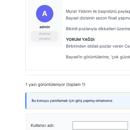
Murat Yıldırım ile başrolünü payl
A
Baysel dizisinin sezon finali yapmas
admin
Bikinili pozlarıyla dikkatleri üzer
Anahtar
yönetici
YORUM YAĞDI
Birbirinden iddialı pozlar veren C
Baysel’in görüntülerine; ‘çok güzels
1 yazı görüntüleniyor (toplam 1)
Bu konuyu yanıtlamak için giriş yapmış olmalısınız.
Kullanıcı adı: