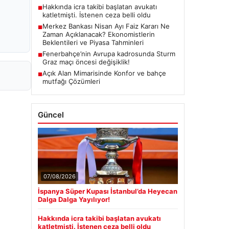
Hakkında icra takibi başlatan avukatı
■
katletmişti. İstenen ceza belli oldu
Merkez Bankası Nisan Ayı Faiz Kararı Ne
■
Zaman Açıklanacak? Ekonomistlerin
Beklentileri ve Piyasa Tahminleri
Fenerbahçe’nin Avrupa kadrosunda Sturm
■
Graz maçı öncesi değişiklik!
Açık Alan Mimarisinde Konfor ve bahçe
■
mutfağı Çözümleri
Güncel
07/08/2026
İspanya Süper Kupası İstanbul’da Heyecan
Dalga Dalga Yayılıyor!
Hakkında icra takibi başlatan avukatı
katletmişti. İstenen ceza belli oldu