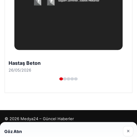
Hastaş Beton
26/05/2026
© 2026 Medya24 – Güncel Haberler
malta work and study
|
lemagrup.com.tr
×
Göz Atın
cio