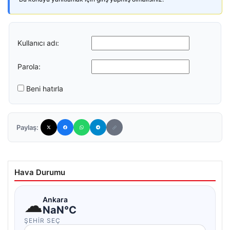
Kullanıcı adı:
Parola:
Beni hatırla
Paylaş:
Hava Durumu
☁
Ankara
NaN°C
ŞEHIR SEÇ