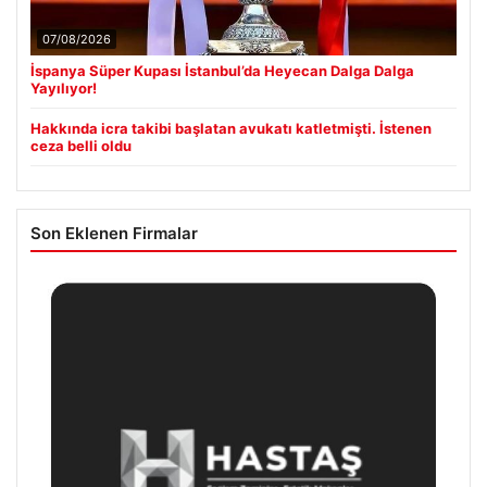
07/08/2026
İspanya Süper Kupası İstanbul’da Heyecan Dalga Dalga
Yayılıyor!
Hakkında icra takibi başlatan avukatı katletmişti. İstenen
ceza belli oldu
Son Eklenen Firmalar