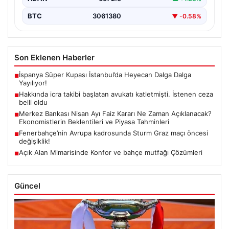
BTC
3061380
▼ -0.58%
Son Eklenen Haberler
İspanya Süper Kupası İstanbul’da Heyecan Dalga Dalga
■
Yayılıyor!
Hakkında icra takibi başlatan avukatı katletmişti. İstenen ceza
■
belli oldu
Merkez Bankası Nisan Ayı Faiz Kararı Ne Zaman Açıklanacak?
■
Ekonomistlerin Beklentileri ve Piyasa Tahminleri
Fenerbahçe’nin Avrupa kadrosunda Sturm Graz maçı öncesi
■
değişiklik!
Açık Alan Mimarisinde Konfor ve bahçe mutfağı Çözümleri
■
Güncel