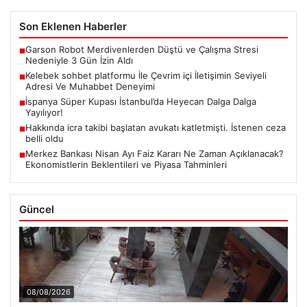
Son Eklenen Haberler
Garson Robot Merdivenlerden Düştü ve Çalışma Stresi
■
Nedeniyle 3 Gün İzin Aldı
Kelebek sohbet platformu İle Çevrim içi İletişimin Seviyeli
■
Adresi Ve Muhabbet Deneyimi
İspanya Süper Kupası İstanbul’da Heyecan Dalga Dalga
■
Yayılıyor!
Hakkında icra takibi başlatan avukatı katletmişti. İstenen ceza
■
belli oldu
Merkez Bankası Nisan Ayı Faiz Kararı Ne Zaman Açıklanacak?
■
Ekonomistlerin Beklentileri ve Piyasa Tahminleri
Güncel
08/08/2026