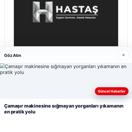
×
Göz Atın
Hastaş Beton
26/05/2026
Web sitemizi nasıl kullandığınızı daha iyi anlayabilmek,
Güncel Haberler
deneyiminizi kişiselleştirmek ve geliştirmek amacıyla çerezler
kullanıyoruz.
Çerez Politikamız
Çamaşır makinesine sığmayan yorganları yıkamanın
en pratik yolu
Reddet
Kabul Et
© 2026 Medya24 – Güncel Haberler