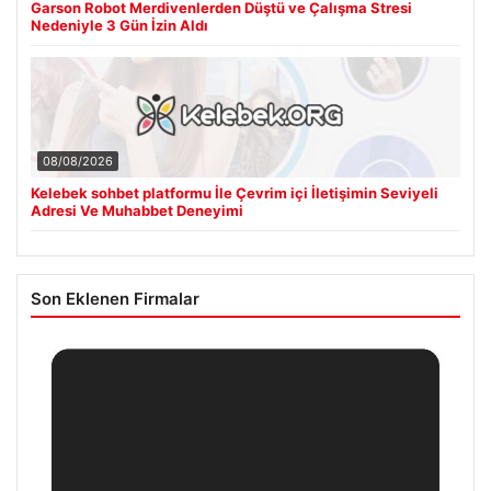
Garson Robot Merdivenlerden Düştü ve Çalışma Stresi
Nedeniyle 3 Gün İzin Aldı
08/08/2026
Kelebek sohbet platformu İle Çevrim içi İletişimin Seviyeli
Adresi Ve Muhabbet Deneyimi
Son Eklenen Firmalar