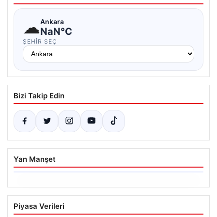
☁
Ankara
NaN°C
ŞEHIR SEÇ
Bizi Takip Edin
Yan Manşet
06.08.2026
Hakkında icra takibi başlatan avukatı
Piyasa Verileri
katletmişti. İstenen ceza belli oldu