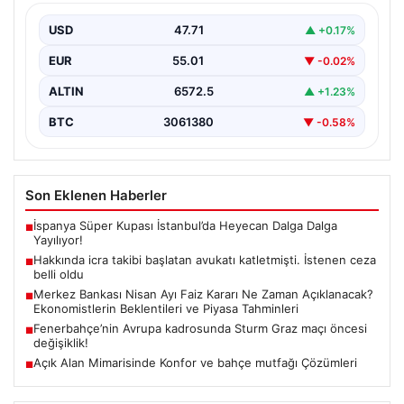
{"title": "İcra Takibine Zarar Verme Nedeniyle Avukata
Yönelik Silahlı Saldırının Yargı Süreci Açıklandı",
USD
47.71
▲ +0.17%
"content":…
EUR
55.01
▼ -0.02%
ALTIN
6572.5
▲ +1.23%
BTC
3061380
▼ -0.58%
Son Eklenen Haberler
İspanya Süper Kupası İstanbul’da Heyecan Dalga Dalga
■
Yayılıyor!
Hakkında icra takibi başlatan avukatı katletmişti. İstenen ceza
■
belli oldu
Merkez Bankası Nisan Ayı Faiz Kararı Ne Zaman Açıklanacak?
■
Ekonomistlerin Beklentileri ve Piyasa Tahminleri
Fenerbahçe’nin Avrupa kadrosunda Sturm Graz maçı öncesi
■
değişiklik!
Açık Alan Mimarisinde Konfor ve bahçe mutfağı Çözümleri
■