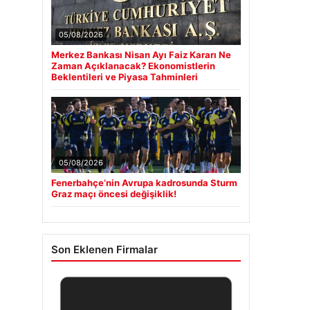
05/08/2026
Merkez Bankası Nisan Ayı Faiz Kararı Ne
Zaman Açıklanacak? Ekonomistlerin
Beklentileri ve Piyasa Tahminleri
05/08/2026
Fenerbahçe’nin Avrupa kadrosunda Sturm
Graz maçı öncesi değişiklik!
Son Eklenen Firmalar