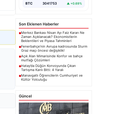
BTC
3041753
▲ +0.69%
Son Eklenen Haberler
Merkez Bankası Nisan Ayı Faiz Kararı Ne
■
Zaman Açıklanacak? Ekonomistlerin
Beklentileri ve Piyasa Tahminleri
Fenerbahçe’nin Avrupa kadrosunda Sturm
■
Graz maçı öncesi değişiklik!
Açık Alan Mimarisinde Konfor ve bahçe
■
mutfağı Çözümleri
Hatay’da Düğün Konvoyunda Çıkan
■
Tartışma Kanlı Bitti: 4 Yaralı
Manavgatlı Öğrencilerin Cumhuriyet ve
■
Kültür Yolculuğu
Güncel