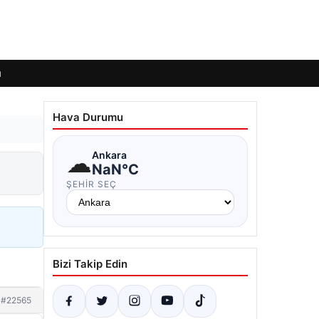
ı
Hava Durumu
☁
Ankara
NaN°C
ŞEHIR SEÇ
Bizi Takip Edin
#22565