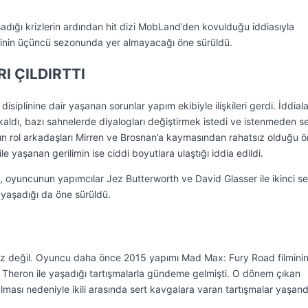
adığı krizlerin ardından hit dizi MobLand’den kovulduğu iddiasıyla
inin üçüncü sezonunda yer almayacağı öne sürüldü.
RI ÇILDIRTTI
 disiplinine dair yaşanan sorunlar yapım ekibiyle ilişkileri gerdi. İddial
kaldı, bazı sahnelerde diyalogları değiştirmek istedi ve istenmeden s
ının rol arkadaşları Mirren ve Brosnan’a kaymasından rahatsız olduğu 
e yaşanan gerilimin ise ciddi boyutlara ulaştığı iddia edildi.
 oyuncunun yapımcılar Jez Butterworth ve David Glasser ile ikinci s
 yaşadığı da öne sürüldü.
kriz değil. Oyuncu daha önce 2015 yapımı Mad Max: Fury Road filmini
e Theron ile yaşadığı tartışmalarla gündeme gelmişti. O dönem çıkan
ması nedeniyle ikili arasında sert kavgalara varan tartışmalar yaşand