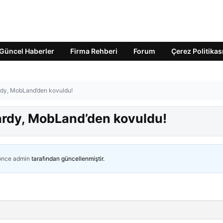
Güncel Haberler
Firma Rehberi
Forum
Çerez Politikas
dy, MobLand’den kovuldu!
rdy, MobLand’den kovuldu!
 önce
admin
tarafından güncellenmiştir.