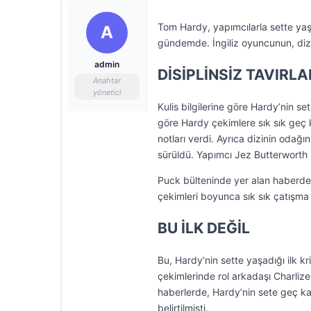
Tom Hardy, yapımcılarla sette yaş
A
gündemde. İngiliz oyuncunun, diz
admin
DİSİPLİNSİZ TAVIRLA
Anahtar
yönetici
Kulis bilgilerine göre Hardy’nin set
göre Hardy çekimlere sık sık geç 
notları verdi. Ayrıca dizinin odağ
sürüldü. Yapımcı Jez Butterworth il
Puck bülteninde yer alan haberde,
çekimleri boyunca sık sık çatışma
BU İLK DEĞİL
Bu, Hardy’nin sette yaşadığı ilk 
çekimlerinde rol arkadaşı Charliz
haberlerde, Hardy’nin sete geç kal
belirtilmişti.