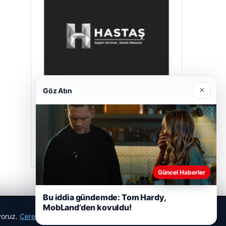
×
Göz Atın
Hastaş Beton
26/05/2026
Güncel Haberler
Bu iddia gündemde: Tom Hardy,
MobLand’den kovuldu!
ıyoruz.
Çerez Politikamız
Reddet
Kabul Et