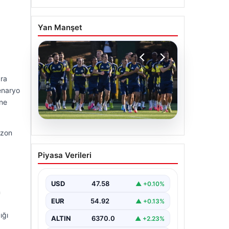
Yan Manşet
ara
enaryo
öne
ezon
05.08.2026
Fenerbahçe’nin Avrupa
Piyasa Verileri
kadrosunda Sturm Graz
maçı öncesi değişiklik!
USD
47.58
▲ +0.10%
n
EUR
54.92
▲ +0.13%
ığı
ALTIN
6370.0
▲ +2.23%