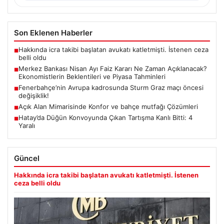
Son Eklenen Haberler
Hakkında icra takibi başlatan avukatı katletmişti. İstenen ceza
■
belli oldu
Merkez Bankası Nisan Ayı Faiz Kararı Ne Zaman Açıklanacak?
■
Ekonomistlerin Beklentileri ve Piyasa Tahminleri
Fenerbahçe’nin Avrupa kadrosunda Sturm Graz maçı öncesi
■
değişiklik!
Açık Alan Mimarisinde Konfor ve bahçe mutfağı Çözümleri
■
Hatay’da Düğün Konvoyunda Çıkan Tartışma Kanlı Bitti: 4
■
Yaralı
Güncel
Hakkında icra takibi başlatan avukatı katletmişti. İstenen
ceza belli oldu