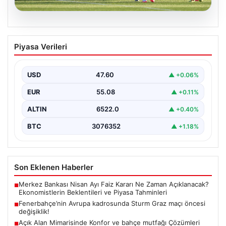
05.08.2026
Fenerbahçe’nin Avrupa kadrosunda
Piyasa Verileri
Sturm Graz maçı öncesi değişiklik!
USD
47.60
▲ +0.06%
EUR
55.08
▲ +0.11%
ALTIN
6522.0
▲ +0.40%
BTC
3076352
▲ +1.18%
Son Eklenen Haberler
Merkez Bankası Nisan Ayı Faiz Kararı Ne Zaman Açıklanacak?
■
Ekonomistlerin Beklentileri ve Piyasa Tahminleri
Fenerbahçe’nin Avrupa kadrosunda Sturm Graz maçı öncesi
■
değişiklik!
Açık Alan Mimarisinde Konfor ve bahçe mutfağı Çözümleri
■