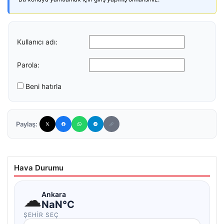
Kullanıcı adı:
Parola:
Beni hatırla
Paylaş:
Hava Durumu
☁
Ankara
NaN°C
ŞEHIR SEÇ