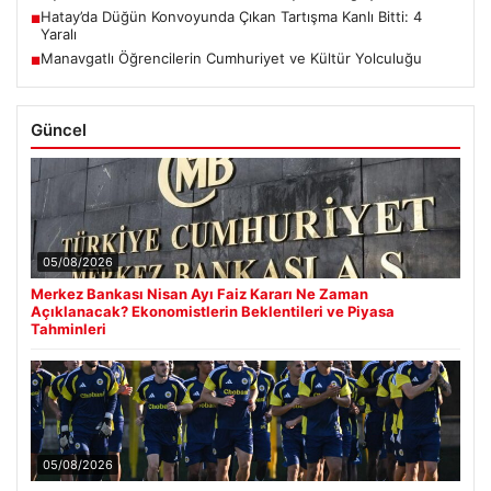
Hatay’da Düğün Konvoyunda Çıkan Tartışma Kanlı Bitti: 4
■
Yaralı
Manavgatlı Öğrencilerin Cumhuriyet ve Kültür Yolculuğu
■
Güncel
05/08/2026
Merkez Bankası Nisan Ayı Faiz Kararı Ne Zaman
Açıklanacak? Ekonomistlerin Beklentileri ve Piyasa
Tahminleri
05/08/2026