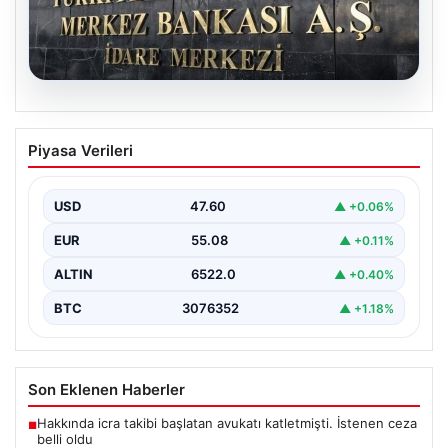
05.08.2026
Merkez Bankası Nisan Ayı Faiz Kararı Ne
Piyasa Verileri
Zaman Açıklanacak? Ekonomistlerin
Beklentileri ve Piyasa Tahminleri
USD
47.60
▲ +0.06%
Türkiye Cumhuriyet Merkez Bankası (TCMB) Para
Politikası Kurulu, Nisan ayı faiz kararını belirlemek
EUR
55.08
▲ +0.11%
üzere…
ALTIN
6522.0
▲ +0.40%
BTC
3076352
▲ +1.18%
Son Eklenen Haberler
Hakkında icra takibi başlatan avukatı katletmişti. İstenen ceza
■
belli oldu