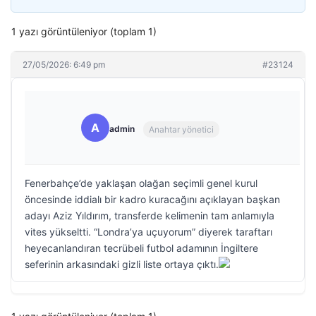
1 yazı görüntüleniyor (toplam 1)
27/05/2026: 6:49 pm
#23124
A
admin
Anahtar yönetici
Fenerbahçe’de yaklaşan olağan seçimli genel kurul
öncesinde iddialı bir kadro kuracağını açıklayan başkan
adayı Aziz Yıldırım, transferde kelimenin tam anlamıyla
vites yükseltti. “Londra’ya uçuyorum” diyerek taraftarı
heyecanlandıran tecrübeli futbol adamının İngiltere
seferinin arkasındaki gizli liste ortaya çıktı.