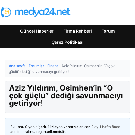
Güncel Haberler
Firma Rehberi
Forum
Çerez Politikası
Ana sayfa
›
Forumlar
›
Finans
›
Aziz Yıldırım, Osimhen’in “O çok
güçlü” dediği savunmacıyı getiriyor!
Aziz Yıldırım, Osimhen’in “O
çok güçlü” dediği savunmacıyı
getiriyor!
Bu konu 0 yanıt içerir, 1 izleyen vardır ve en son
2 ay 1 hafta önce
admin
tarafından güncellenmiştir.