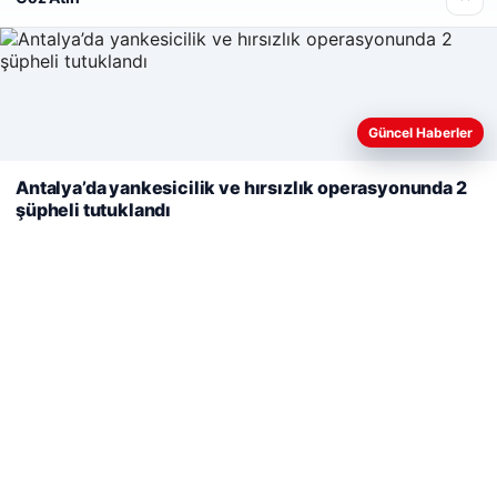
Web sitemizi nasıl kullandığınızı daha iyi anlayabilmek,
Güncel Haberler
deneyiminizi kişiselleştirmek ve geliştirmek amacıyla çerezler
kullanıyoruz.
Çerez Politikamız
Antalya’da yankesicilik ve hırsızlık operasyonunda 2
şüpheli tutuklandı
Reddet
Kabul Et
A Life Ankara Hastanesi
27/03/2026
© 2026 Medya24 – Güncel Haberler