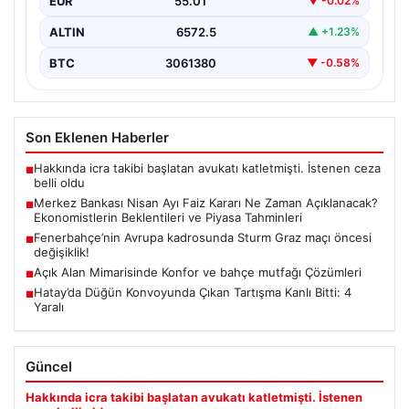
EUR
55.01
▼ -0.02%
ALTIN
6572.5
▲ +1.23%
BTC
3061380
▼ -0.58%
Son Eklenen Haberler
Hakkında icra takibi başlatan avukatı katletmişti. İstenen ceza
■
belli oldu
Merkez Bankası Nisan Ayı Faiz Kararı Ne Zaman Açıklanacak?
■
Ekonomistlerin Beklentileri ve Piyasa Tahminleri
Fenerbahçe’nin Avrupa kadrosunda Sturm Graz maçı öncesi
■
değişiklik!
Açık Alan Mimarisinde Konfor ve bahçe mutfağı Çözümleri
■
Hatay’da Düğün Konvoyunda Çıkan Tartışma Kanlı Bitti: 4
■
Yaralı
Güncel
Hakkında icra takibi başlatan avukatı katletmişti. İstenen