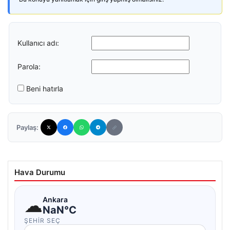
Kullanıcı adı:
Parola:
Beni hatırla
Paylaş:
Hava Durumu
☁
Ankara
NaN°C
ŞEHIR SEÇ