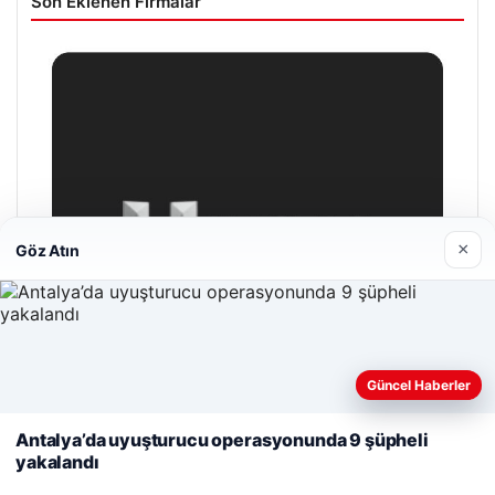
Son Eklenen Firmalar
×
Göz Atın
Web sitemizi nasıl kullandığınızı daha iyi anlayabilmek,
Güncel Haberler
deneyiminizi kişiselleştirmek ve geliştirmek amacıyla çerezler
kullanıyoruz.
Çerez Politikamız
Antalya’da uyuşturucu operasyonunda 9 şüpheli
yakalandı
Reddet
Kabul Et
Hastaş Beton