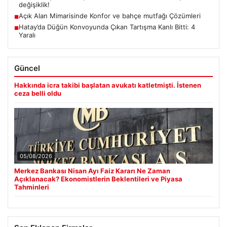
değişiklik!
Açık Alan Mimarisinde Konfor ve bahçe mutfağı Çözümleri
■
Hatay’da Düğün Konvoyunda Çıkan Tartışma Kanlı Bitti: 4
■
Yaralı
Güncel
Hakkında icra takibi başlatan avukatı katletmişti. İstenen
ceza belli oldu
05/08/2026
Merkez Bankası Nisan Ayı Faiz Kararı Ne Zaman
Açıklanacak? Ekonomistlerin Beklentileri ve Piyasa
Tahminleri