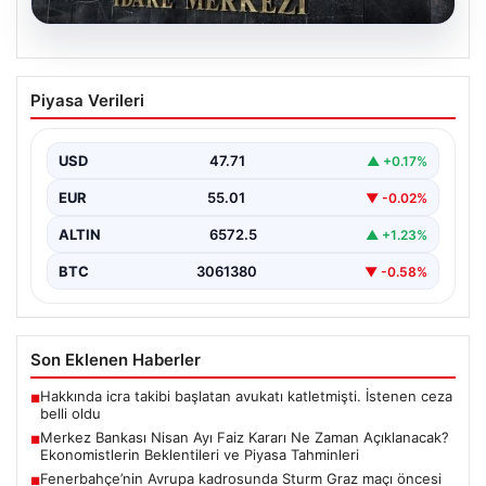
05.08.2026
Merkez Bankası Nisan Ayı Faiz Kararı Ne
Piyasa Verileri
Zaman Açıklanacak? Ekonomistlerin
Beklentileri ve Piyasa Tahminleri
USD
47.71
▲ +0.17%
Türkiye Cumhuriyet Merkez Bankası (TCMB) Para
Politikası Kurulu, Nisan ayı faiz kararını belirlemek
EUR
55.01
▼ -0.02%
üzere…
ALTIN
6572.5
▲ +1.23%
BTC
3061380
▼ -0.58%
Son Eklenen Haberler
Hakkında icra takibi başlatan avukatı katletmişti. İstenen ceza
■
belli oldu
Merkez Bankası Nisan Ayı Faiz Kararı Ne Zaman Açıklanacak?
■
Ekonomistlerin Beklentileri ve Piyasa Tahminleri
Fenerbahçe’nin Avrupa kadrosunda Sturm Graz maçı öncesi
■