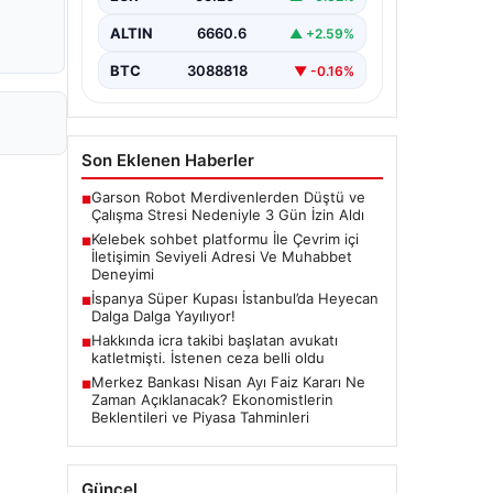
güvenli bir tarzda iletişim
oluşturması ciddi bir önem
ALTIN
6660.6
▲ +2.59%
taşımaktadır. Halen birçok…
BTC
3088818
▼ -0.16%
Son Eklenen Haberler
Garson Robot Merdivenlerden Düştü ve
■
Çalışma Stresi Nedeniyle 3 Gün İzin Aldı
Kelebek sohbet platformu İle Çevrim içi
■
İletişimin Seviyeli Adresi Ve Muhabbet
Deneyimi
İspanya Süper Kupası İstanbul’da Heyecan
■
Dalga Dalga Yayılıyor!
Hakkında icra takibi başlatan avukatı
■
katletmişti. İstenen ceza belli oldu
Merkez Bankası Nisan Ayı Faiz Kararı Ne
■
Zaman Açıklanacak? Ekonomistlerin
Beklentileri ve Piyasa Tahminleri
Güncel