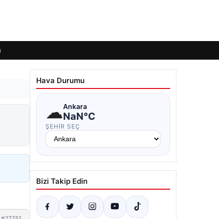
ı
Hava Durumu
☁
Ankara
NaN°C
ŞEHIR SEÇ
Bizi Takip Edin
#27751