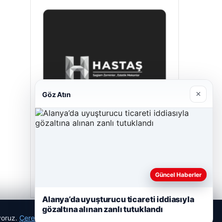
×
Göz Atın
Hastaş Beton
26/05/2026
Güncel Haberler
Alanya’da uyuşturucu ticareti iddiasıyla
gözaltına alınan zanlı tutuklandı
ıyoruz.
Çerez Politikamız
Reddet
Kabul Et