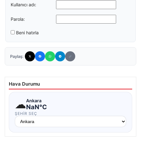
Kullanıcı adı:
Parola:
Beni hatırla
Paylaş:
Hava Durumu
☁
Ankara
NaN°C
ŞEHIR SEÇ