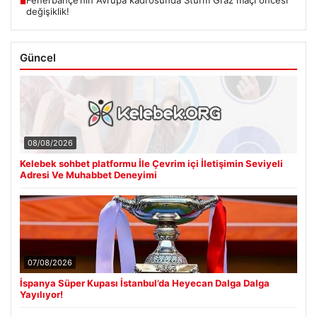
Fenerbahçe’nin Avrupa kadrosunda Sturm Graz maçı öncesi
■
değişiklik!
Güncel
08/08/2026
Kelebek sohbet platformu İle Çevrim içi İletişimin Seviyeli
Adresi Ve Muhabbet Deneyimi
07/08/2026
İspanya Süper Kupası İstanbul’da Heyecan Dalga Dalga
Yayılıyor!