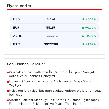
İspanya Süper Kupası İstanbul’da
Piyasa Verileri
Heyecan Dalga Dalga Yayılıyor!
Türk futbolseverler yakın zamanda uluslararası arenada
büyük bir organizasyona ev sahipliği yapmaya
USD
47.74
▲ +0.18%
hazırlanıyor. İspanya…
EUR
55.25
▲ +0.32%
ALTIN
6660.6
▲ +2.59%
BTC
3092988
▲ +1.02%
Son Eklenen Haberler
Kelebek sohbet platformu İle Çevrim içi İletişimin Seviyeli
■
Adresi Ve Muhabbet Deneyimi
İspanya Süper Kupası İstanbul’da Heyecan Dalga Dalga
■
Yayılıyor!
Hakkında icra takibi başlatan avukatı katletmişti. İstenen ceza
■
belli oldu
Merkez Bankası Nisan Ayı Faiz Kararı Ne Zaman Açıklanacak?
■
Ekonomistlerin Beklentileri ve Piyasa Tahminleri