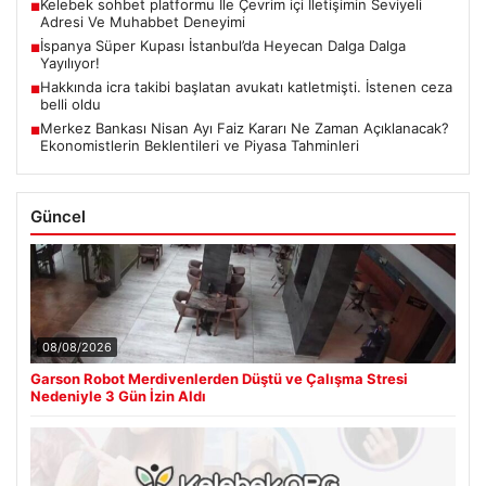
Kelebek sohbet platformu İle Çevrim içi İletişimin Seviyeli
■
Adresi Ve Muhabbet Deneyimi
İspanya Süper Kupası İstanbul’da Heyecan Dalga Dalga
■
Yayılıyor!
Hakkında icra takibi başlatan avukatı katletmişti. İstenen ceza
■
belli oldu
Merkez Bankası Nisan Ayı Faiz Kararı Ne Zaman Açıklanacak?
■
Ekonomistlerin Beklentileri ve Piyasa Tahminleri
Güncel
08/08/2026
Garson Robot Merdivenlerden Düştü ve Çalışma Stresi
Nedeniyle 3 Gün İzin Aldı