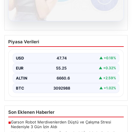
08.08.2026
Kelebek sohbet platformu İle Çevrim içi
Piyasa Verileri
İletişimin Seviyeli Adresi Ve Muhabbet
Deneyimi
USD
47.74
▲ +0.18%
İnternet dünyasında kullanıcıların güvenli bir tarzda
iletişim oluşturması ciddi bir önem taşımaktadır. Halen
EUR
55.25
▲ +0.32%
birçok…
ALTIN
6660.6
▲ +2.59%
BTC
3092988
▲ +1.02%
Son Eklenen Haberler
Garson Robot Merdivenlerden Düştü ve Çalışma Stresi
■
Nedeniyle 3 Gün İzin Aldı