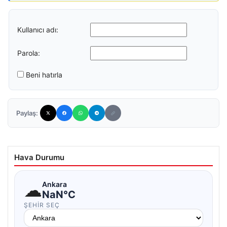
Kullanıcı adı:
Parola:
Beni hatırla
Paylaş:
Hava Durumu
☁
Ankara
NaN°C
ŞEHIR SEÇ