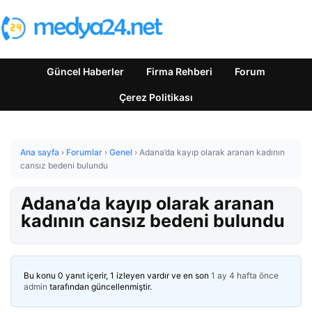
Güncel Haberler
Firma Rehberi
Forum
Çerez Politikası
Ana sayfa
›
Forumlar
›
Genel
›
Adana’da kayıp olarak aranan kadının
cansız bedeni bulundu
Adana’da kayıp olarak aranan
kadının cansız bedeni bulundu
Bu konu 0 yanıt içerir, 1 izleyen vardır ve en son
1 ay 4 hafta önce
admin
tarafından güncellenmiştir.