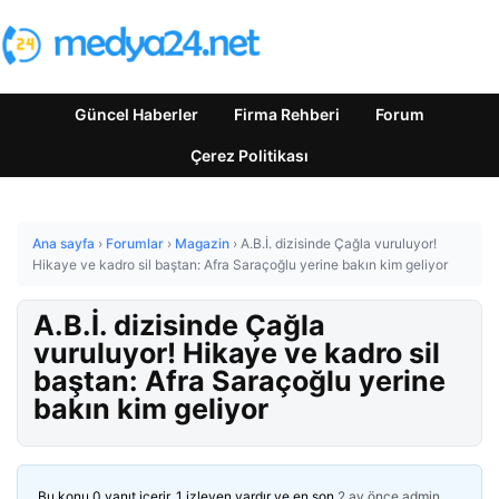
Güncel Haberler
Firma Rehberi
Forum
Çerez Politikası
Ana sayfa
›
Forumlar
›
Magazin
›
A.B.İ. dizisinde Çağla vuruluyor!
Hikaye ve kadro sil baştan: Afra Saraçoğlu yerine bakın kim geliyor
A.B.İ. dizisinde Çağla
vuruluyor! Hikaye ve kadro sil
baştan: Afra Saraçoğlu yerine
bakın kim geliyor
Bu konu 0 yanıt içerir, 1 izleyen vardır ve en son
2 ay önce
admin