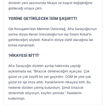
dizisinin yeni sezonunda hikaye ve başrol değişikliğine
gidileceği ortaya çıktı.
YERİNE GETİRİLECEK İSİM ŞAŞIRTTI
Gel Konuşalım’dan Mehmet Üstündağ, Afra Saraçoğlu’nun
yerine diziye Kenan İmirzalıoğlu’nun eşi Sinem Kobal’ın
getirileceğini söyledi. Kobal’ın diziye dahil olacağına ise
kimse inanamadı.
‘HİKAYESİ BİTTİ’
Afra Saraçoğlu diziden ayrılışı hakkında yaptığı
açıklamada ise; “Birazcık dinleneceğim açıkçası. Çok
güzel ve çok keyifli bir set geçirdim. OGM ile yine çok
güzel bir işe imza attık. Karakterimin hikayesi bitti. Bu
nedenle diziden çıkmış bulundum. Şimdi birazcık
dinlenmek istiyorum, keyfim yerinde.” ifadelerini
kullanmıştı.