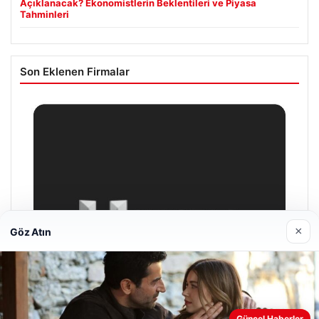
Açıklanacak? Ekonomistlerin Beklentileri ve Piyasa
Tahminleri
Son Eklenen Firmalar
×
Göz Atın
Web sitemizi nasıl kullandığınızı daha iyi anlayabilmek,
Güncel Haberler