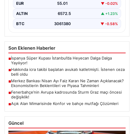
EUR
55.01
▼ -0.02%
ALTIN
6572.5
▲ +1.23%
BTC
3061380
▼ -0.58%
Son Eklenen Haberler
İspanya Süper Kupası İstanbul’da Heyecan Dalga Dalga
■
Yayılıyor!
Hakkında icra takibi başlatan avukatı katletmişti. İstenen ceza
■
belli oldu
Merkez Bankası Nisan Ayı Faiz Kararı Ne Zaman Açıklanacak?
■
Ekonomistlerin Beklentileri ve Piyasa Tahminleri
Fenerbahçe’nin Avrupa kadrosunda Sturm Graz maçı öncesi
■
değişiklik!
Açık Alan Mimarisinde Konfor ve bahçe mutfağı Çözümleri
■
Güncel