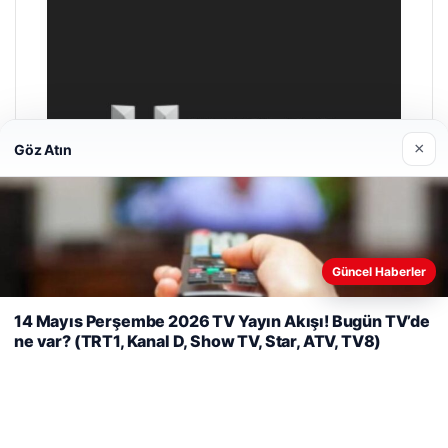
×
Göz Atın
Web sitemizi nasıl kullandığınızı daha iyi anlayabilmek,
Güncel Haberler
deneyiminizi kişiselleştirmek ve geliştirmek amacıyla çerezler
kullanıyoruz.
Çerez Politikamız
14 Mayıs Perşembe 2026 TV Yayın Akışı! Bugün TV’de
ne var? (TRT1, Kanal D, Show TV, Star, ATV, TV8)
Reddet
Kabul Et
Enes Kaplan Avukatlık Bürosu
28/04/2026