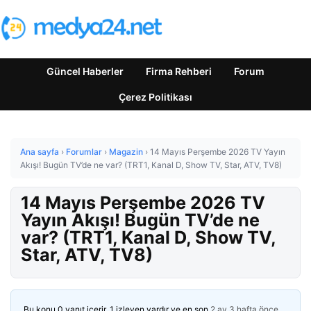
Güncel Haberler
Firma Rehberi
Forum
Çerez Politikası
Ana sayfa
›
Forumlar
›
Magazin
›
14 Mayıs Perşembe 2026 TV Yayın
Akışı! Bugün TV’de ne var? (TRT1, Kanal D, Show TV, Star, ATV, TV8)
14 Mayıs Perşembe 2026 TV
Yayın Akışı! Bugün TV’de ne
var? (TRT1, Kanal D, Show TV,
Star, ATV, TV8)
Bu konu 0 yanıt içerir, 1 izleyen vardır ve en son
2 ay 3 hafta önce