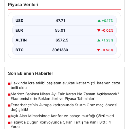
Piyasa Verileri
Zaman Açıklanacak? Ekonomistlerin
Beklentileri ve Piyasa Tahminleri
USD
47.71
▲ +0.17%
Türkiye Cumhuriyet Merkez Bankası (TCMB) Para
Politikası Kurulu, Nisan ayı faiz kararını belirlemek
EUR
55.01
▼ -0.02%
üzere…
ALTIN
6572.5
▲ +1.23%
BTC
3061380
▼ -0.58%
Son Eklenen Haberler
Hakkında icra takibi başlatan avukatı katletmişti. İstenen ceza
■
belli oldu
Merkez Bankası Nisan Ayı Faiz Kararı Ne Zaman Açıklanacak?
■
Ekonomistlerin Beklentileri ve Piyasa Tahminleri
Fenerbahçe’nin Avrupa kadrosunda Sturm Graz maçı öncesi
■
değişiklik!
Açık Alan Mimarisinde Konfor ve bahçe mutfağı Çözümleri
■
Hatay’da Düğün Konvoyunda Çıkan Tartışma Kanlı Bitti: 4
■
Yaralı