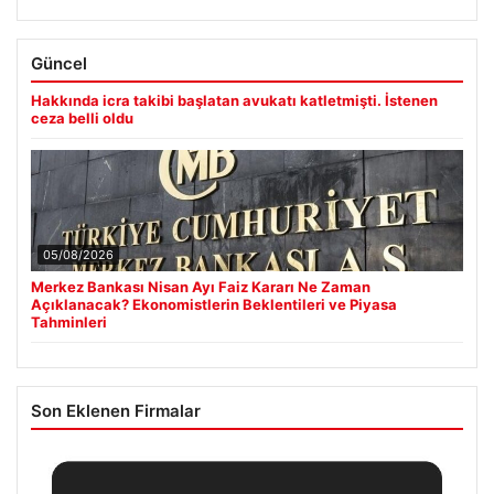
Güncel
Hakkında icra takibi başlatan avukatı katletmişti. İstenen
ceza belli oldu
05/08/2026
Merkez Bankası Nisan Ayı Faiz Kararı Ne Zaman
Açıklanacak? Ekonomistlerin Beklentileri ve Piyasa
Tahminleri
Son Eklenen Firmalar