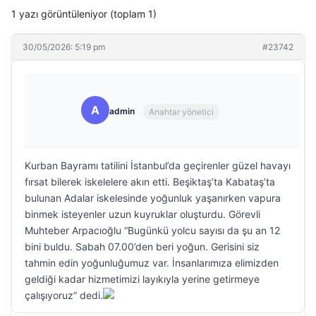
1 yazı görüntüleniyor (toplam 1)
30/05/2026: 5:19 pm
#23742
A
admin
Anahtar yönetici
Kurban Bayramı tatilini İstanbul’da geçirenler güzel havayı
fırsat bilerek iskelelere akın etti. Beşiktaş’ta Kabataş’ta
bulunan Adalar iskelesinde yoğunluk yaşanırken vapura
binmek isteyenler uzun kuyruklar oluşturdu. Görevli
Muhteber Arpacıoğlu “Bugünkü yolcu sayısı da şu an 12
bini buldu. Sabah 07.00’den beri yoğun. Gerisini siz
tahmin edin yoğunluğumuz var. İnsanlarımıza elimizden
geldiği kadar hizmetimizi layıkıyla yerine getirmeye
çalışıyoruz” dedi.