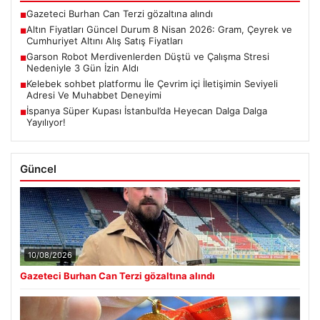
Gazeteci Burhan Can Terzi gözaltına alındı
■
Altın Fiyatları Güncel Durum 8 Nisan 2026: Gram, Çeyrek ve
■
Cumhuriyet Altını Alış Satış Fiyatları
Garson Robot Merdivenlerden Düştü ve Çalışma Stresi
■
Nedeniyle 3 Gün İzin Aldı
Kelebek sohbet platformu İle Çevrim içi İletişimin Seviyeli
■
Adresi Ve Muhabbet Deneyimi
İspanya Süper Kupası İstanbul’da Heyecan Dalga Dalga
■
Yayılıyor!
Güncel
10/08/2026
Gazeteci Burhan Can Terzi gözaltına alındı