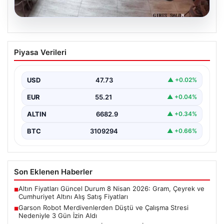
08.08.2026
Garson Robot Merdivenlerden Düştü ve
Piyasa Verileri
Çalışma Stresi Nedeniyle 3 Gün İzin
Aldı
USD
47.73
▲ +0.02%
Amasya'da faaliyet gösteren bir restoranda görev
yapan 'Gayretli' adlı robot, beklenmedik bir olayla
EUR
55.21
▲ +0.04%
gündeme…
ALTIN
6682.9
▲ +0.34%
BTC
3109294
▲ +0.66%
Son Eklenen Haberler
Altın Fiyatları Güncel Durum 8 Nisan 2026: Gram, Çeyrek ve
■
Cumhuriyet Altını Alış Satış Fiyatları
Garson Robot Merdivenlerden Düştü ve Çalışma Stresi
■
Nedeniyle 3 Gün İzin Aldı