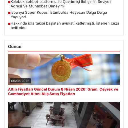
Kelebek sohbet platformu İle Çevrim içi İletişimin Seviyeli
■
Adresi Ve Muhabbet Deneyimi
İspanya Süper Kupası İstanbul’da Heyecan Dalga Dalga
■
Yayılıyor!
Hakkında icra takibi başlatan avukatı katletmişti. İstenen ceza
■
belli oldu
Güncel
09/08/2026
Altın Fiyatları Güncel Durum 8 Nisan 2026: Gram, Çeyrek ve
Cumhuriyet Altını Alış Satış Fiyatları