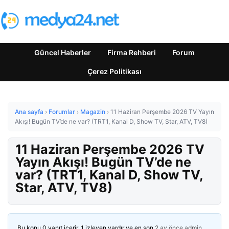
Güncel Haberler
Firma Rehberi
Forum
Çerez Politikası
Ana sayfa
›
Forumlar
›
Magazin
›
11 Haziran Perşembe 2026 TV Yayın
Akışı! Bugün TV’de ne var? (TRT1, Kanal D, Show TV, Star, ATV, TV8)
11 Haziran Perşembe 2026 TV
Yayın Akışı! Bugün TV’de ne
var? (TRT1, Kanal D, Show TV,
Star, ATV, TV8)
Bu konu 0 yanıt içerir, 1 izleyen vardır ve en son
2 ay önce
admin