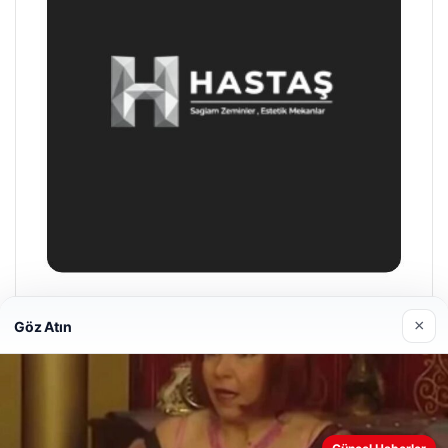
Enes Kaplan Avukatlık Bürosu
×
Göz Atın
28/04/2026
Web sitemizi nasıl kullandığınızı daha iyi anlayabilmek,