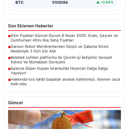
BTC
3109294
▲ +0.66%
Son Eklenen Haberler
Altın Fiyatları Güncel Durum 8 Nisan 2026: Gram, Çeyrek ve
■
Cumhuriyet Altını Alış Satış Fiyatları
Garson Robot Merdivenlerden Düştü ve Çalışma Stresi
■
Nedeniyle 3 Gün İzin Aldı
Kelebek sohbet platformu İle Çevrim içi İletişimin Seviyeli
■
Adresi Ve Muhabbet Deneyimi
İspanya Süper Kupası İstanbul’da Heyecan Dalga Dalga
■
Yayılıyor!
Hakkında icra takibi başlatan avukatı katletmişti. İstenen ceza
■
belli oldu
Güncel