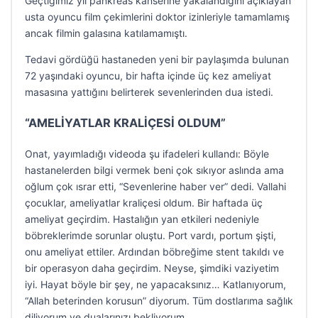
Geçtiğimiz yıl pankreas kanserine yakalandığını açıklayan
usta oyuncu film çekimlerini doktor izinleriyle tamamlamış
ancak filmin galasına katılamamıştı.
Tedavi gördüğü hastaneden yeni bir paylaşımda bulunan
72 yaşındaki oyuncu, bir hafta içinde üç kez ameliyat
masasına yattığını belirterek sevenlerinden dua istedi.
“AMELİYATLAR KRALİÇESİ OLDUM”
Onat, yayımladığı videoda şu ifadeleri kullandı: Böyle
hastanelerden bilgi vermek beni çok sıkıyor aslında ama
oğlum çok ısrar etti, “Sevenlerine haber ver” dedi. Vallahi
çocuklar, ameliyatlar kraliçesi oldum. Bir haftada üç
ameliyat geçirdim. Hastalığın yan etkileri nedeniyle
böbreklerimde sorunlar oluştu. Port vardı, portum şişti,
onu ameliyat ettiler. Ardından böbreğime stent takıldı ve
bir operasyon daha geçirdim. Neyse, şimdiki vaziyetim
iyi. Hayat böyle bir şey, ne yapacaksınız… Katlanıyorum,
“Allah beterinden korusun” diyorum. Tüm dostlarıma sağlık
diliyorum ve dualarınızı bekliyorum.