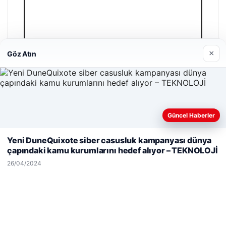
×
Göz Atın
Güncel Haberler
Web sitemizi nasıl kullandığınızı daha iyi anlayabilmek,
deneyiminizi kişiselleştirmek ve geliştirmek amacıyla çerezler
Yeni DuneQuixote siber casusluk kampanyası dünya
kullanıyoruz.
Çerez Politikamız
çapındaki kamu kurumlarını hedef alıyor – TEKNOLOJİ
Reddet
Kabul Et
26/04/2024
Enes Kaplan Avukatlık Bürosu
28/04/2026