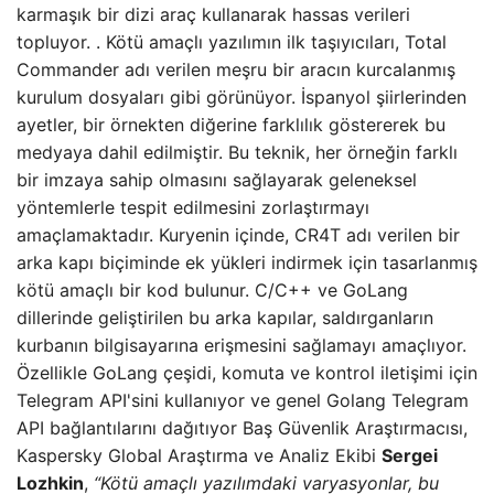
karmaşık bir dizi araç kullanarak hassas verileri
topluyor. . Kötü amaçlı yazılımın ilk taşıyıcıları, Total
Commander adı verilen meşru bir aracın kurcalanmış
kurulum dosyaları gibi görünüyor. İspanyol şiirlerinden
ayetler, bir örnekten diğerine farklılık göstererek bu
medyaya dahil edilmiştir. Bu teknik, her örneğin farklı
bir imzaya sahip olmasını sağlayarak geleneksel
yöntemlerle tespit edilmesini zorlaştırmayı
amaçlamaktadır. Kuryenin içinde, CR4T adı verilen bir
arka kapı biçiminde ek yükleri indirmek için tasarlanmış
kötü amaçlı bir kod bulunur. C/C++ ve GoLang
dillerinde geliştirilen bu arka kapılar, saldırganların
kurbanın bilgisayarına erişmesini sağlamayı amaçlıyor.
Özellikle GoLang çeşidi, komuta ve kontrol iletişimi için
Telegram API'sini kullanıyor ve genel Golang Telegram
API bağlantılarını dağıtıyor Baş Güvenlik Araştırmacısı,
Kaspersky Global Araştırma ve Analiz Ekibi
Sergei
Lozhkin
,
“Kötü amaçlı yazılımdaki varyasyonlar, bu