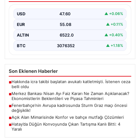
Beklentileri ve Piyasa Tahminleri
USD
47.60
▲ +0.06%
Türkiye Cumhuriyet Merkez Bankası (TCMB) Para
Politikası Kurulu, Nisan ayı faiz kararını belirlemek
EUR
55.08
▲ +0.11%
üzere…
ALTIN
6522.0
▲ +0.40%
BTC
3076352
▲ +1.18%
Son Eklenen Haberler
Hakkında icra takibi başlatan avukatı katletmişti. İstenen ceza
■
belli oldu
Merkez Bankası Nisan Ayı Faiz Kararı Ne Zaman Açıklanacak?
■
Ekonomistlerin Beklentileri ve Piyasa Tahminleri
Fenerbahçe’nin Avrupa kadrosunda Sturm Graz maçı öncesi
■
değişiklik!
Açık Alan Mimarisinde Konfor ve bahçe mutfağı Çözümleri
■
Hatay’da Düğün Konvoyunda Çıkan Tartışma Kanlı Bitti: 4
■
Yaralı