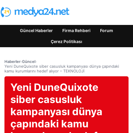
Güncel Haberler
Firma Rehberi
Forum
Çerez Politikası
Haberler
›
Güncel
›
Yeni DuneQuixote siber casusluk kampanyası dünya çapındaki
kamu kurumlarını hedef alıyor – TEKNOLOJİ
Yeni DuneQuixote
siber casusluk
kampanyası dünya
çapındaki kamu