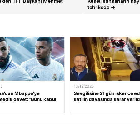
çe'den TFF Başkanı Mehmet
Keseli sansarların hay
tehlikede →
25
13/12/2025
a’dan Mbappe’ye
Sevgilisine 21 gün işkence e
edik davet: “Bunu kabul
katilin davasında karar verild