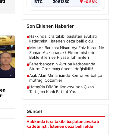
atı
BTC
3061380
▼ -0.58%
Kurulu, Nisan ayı faiz kararını
belirlemek üzere…
Son Eklenen Haberler
Hakkında icra takibi başlatan avukatı
■
katletmişti. İstenen ceza belli oldu
Merkez Bankası Nisan Ayı Faiz Kararı Ne
■
Zaman Açıklanacak? Ekonomistlerin
Beklentileri ve Piyasa Tahminleri
Fenerbahçe’nin Avrupa kadrosunda
■
Sturm Graz maçı öncesi değişiklik!
Açık Alan Mimarisinde Konfor ve bahçe
■
mutfağı Çözümleri
Hatay’da Düğün Konvoyunda Çıkan
■
den
Tartışma Kanlı Bitti: 4 Yaralı
i!
Güncel
Hakkında icra takibi başlatan avukatı
katletmişti. İstenen ceza belli oldu