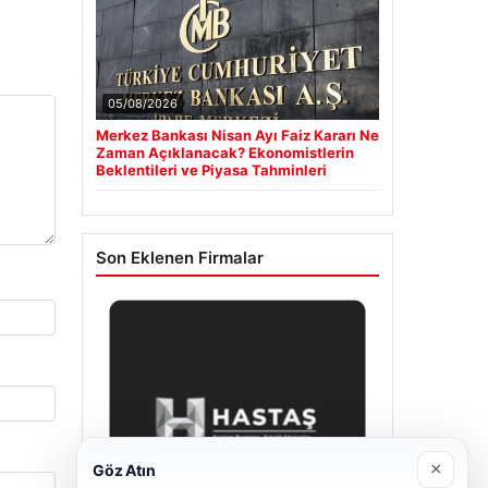
05/08/2026
Merkez Bankası Nisan Ayı Faiz Kararı Ne
Zaman Açıklanacak? Ekonomistlerin
Beklentileri ve Piyasa Tahminleri
Son Eklenen Firmalar
×
Göz Atın