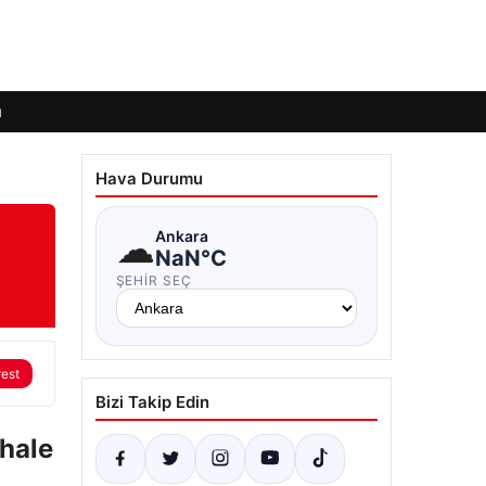
ı
Hava Durumu
☁
Ankara
NaN°C
ŞEHIR SEÇ
rest
Bizi Takip Edin
 hale