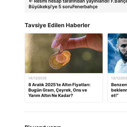
← Resmi hesap tarafından yayınlandı! F.Bah
Büyükekşi'ye 5 soruFenerbahçe
Tavsiye Edilen Haberler
14/12/2025
13/12/20
8 Aralık 2025’te Altın Fiyatları:
Benzem
Bugün Gram, Çeyrek, Ons ve
beklenm
Yarım Altın Ne Kadar?
et!”