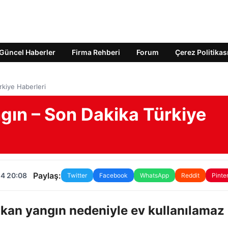
Güncel Haberler
Firma Rehberi
Forum
Çerez Politikas
rkiye Haberleri
ngın – Son Dakika Türkiye
Paylaş:
24 20:08
Twitter
Facebook
WhatsApp
Reddit
Pinte
ıkan yangın nedeniyle ev kullanılamaz