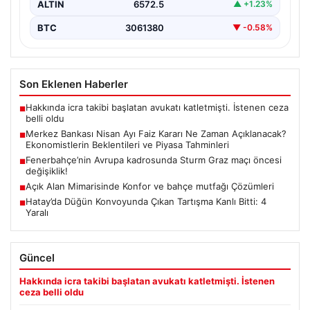
ALTIN
6572.5
▲ +1.23%
BTC
3061380
▼ -0.58%
Son Eklenen Haberler
Hakkında icra takibi başlatan avukatı katletmişti. İstenen ceza
■
belli oldu
Merkez Bankası Nisan Ayı Faiz Kararı Ne Zaman Açıklanacak?
■
Ekonomistlerin Beklentileri ve Piyasa Tahminleri
Fenerbahçe’nin Avrupa kadrosunda Sturm Graz maçı öncesi
■
değişiklik!
Açık Alan Mimarisinde Konfor ve bahçe mutfağı Çözümleri
■
Hatay’da Düğün Konvoyunda Çıkan Tartışma Kanlı Bitti: 4
■
Yaralı
Güncel
Hakkında icra takibi başlatan avukatı katletmişti. İstenen
ceza belli oldu