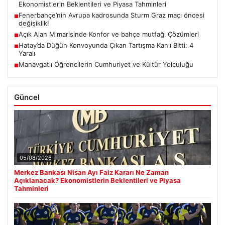
Ekonomistlerin Beklentileri ve Piyasa Tahminleri
Fenerbahçe’nin Avrupa kadrosunda Sturm Graz maçı öncesi
■
değişiklik!
Açık Alan Mimarisinde Konfor ve bahçe mutfağı Çözümleri
■
Hatay’da Düğün Konvoyunda Çıkan Tartışma Kanlı Bitti: 4
■
Yaralı
Manavgatlı Öğrencilerin Cumhuriyet ve Kültür Yolculuğu
■
Güncel
05/08/2026
Merkez Bankası Nisan Ayı Faiz Kararı Ne Zaman
Açıklanacak? Ekonomistlerin Beklentileri ve Piyasa
Tahminleri