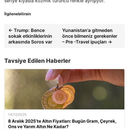
seriye kıyasla kozmik turuncu renkle ayrışıyor.
İlgilenebilirsin
← Trump: Bence
Yunanistan'a gitmeden
sokak etkinliklerinin
önce bilmeniz gerekenler
arkasında Soros var
– Pre -Travel ipuçları →
Tavsiye Edilen Haberler
14/12/2025
8 Aralık 2025’te Altın Fiyatları: Bugün Gram, Çeyrek,
Ons ve Yarım Altın Ne Kadar?