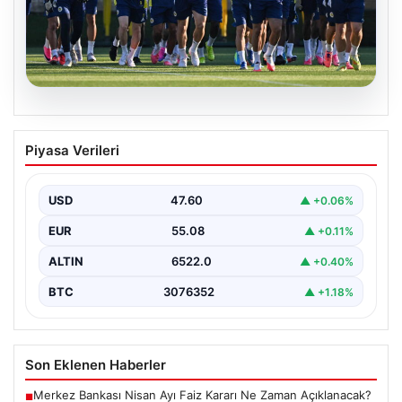
05.08.2026
Fenerbahçe’nin Avrupa kadrosunda
Piyasa Verileri
Sturm Graz maçı öncesi değişiklik!
USD
47.60
▲ +0.06%
EUR
55.08
▲ +0.11%
ALTIN
6522.0
▲ +0.40%
BTC
3076352
▲ +1.18%
Son Eklenen Haberler
Merkez Bankası Nisan Ayı Faiz Kararı Ne Zaman Açıklanacak?
■